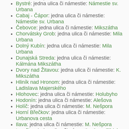
Bystré
: jedna ulica či námestie:
Námestie sv.
Urbana
Cabaj - Čápor
: jedna ulica či námestie:
Námestie sv. Urbana
Čebovce
: jedna ulica či námestie:
Mikszátha
Chorvátsky Grob
: jedna ulica či námestie:
Mila
Urbana
Dolný Kubín
: jedna ulica či námestie:
Mila
Urbana
Dunajská Streda
: jedna ulica či námestie:
Kálmána Mikszátha
Dvory nad Žitavou
: jedna ulica či námestie:
K.
Mikszátha
Hliník nad Hronom
: jedna ulica či námestie:
Ladislava Majerského
Hlohovec
: jedna ulica či námestie:
Holubyho
Hodonín
: jedna ulica či námestie:
Alešova
Holíč
: jedna ulica či námestie:
M. Nešpora
Horní Břečkov
: jedna ulica či námestie:
Urbanova cesta
Ilava
: jedna ulica či námestie:
M. Nešpora