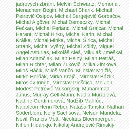
jadrových zbraní
,
Melvin Schwartz
,
Memorial
,
Menachem Begin
,
Michael Sharik
,
Michail
Petrovič Osipov
,
Michail Sergejevič Gorbačov
,
Michal Algöver
,
Michal Demeczky
,
Michal
Fečkan
,
Michal Ferianc
,
Michal Grajcar
,
Michal
Harant
,
Michal Hirko
,
Michal Karin
,
Michal
Králka
,
Michal Minka
,
Michal Širica
,
Michal
Strank
,
Michal Vyšný
,
Michal Zöldy
,
Miguel
Ángel Asturias
,
Mikoláš Aleš
,
Mikuláš Zmeškal
,
Milan Adamčiak
,
Milan Hejný
,
Milan Petráš
,
Milan Richter
,
Milan Žukovič
,
Milka Zimková
,
Miloš Háčik
,
Miloš Vančo
,
Miloslav Mojžiš
,
Mirko Horňák
,
Mirko Krajči
,
Miroslav Bázlik
,
Miroslav Iringh
,
Miroslav Ploščica
,
Mo Jen
,
Modest Petrovič Musorgskij
,
Muhammad
Júnus
,
Murray Gell-Mann
,
Nadia Muradová
,
Nadine Gordimerová
,
Nadžíb Mahfúd
,
Napoléon Henri Reber
,
Nataša Tanská
,
Nathan
Söderblom
,
Nelly Sachsová
,
Nelson Mandela
,
Nevill Francis Mott
,
Nicolaas Bloembergen
,
Nihon Hidankjo
,
Nikolaj Andrejevič Rimskij-