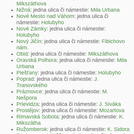
Mikszáthova
Nižná
: jedna ulica či námestie:
Mila Urbana
Nové Mesto nad Váhom
: jedna ulica či
námestie:
Holubyho
Nové Zámky
: jedna ulica či námestie:
Holubyho
Nový Jičín
: jedna ulica či námestie:
Fibichovo
nám.
Obid
: jedna ulica či námestie:
Mikszáthova
Oravská Polhora
: jedna ulica či námestie:
Mila
Urbana
Piešťany
: jedna ulica či námestie:
Holubyho
Poprad
: jedna ulica či námestie:
J.
Tranovského
Práznovce
: jedna ulica či námestie:
M.
Nešpora
Prievidza
: jedna ulica či námestie:
J. Siváka
Prostějov
: jedna ulica či námestie:
Mozartova
Rimavská Sobota
: jedna ulica či námestie:
K.
Mikszátha
Ružomberok
: jedna ulica či námestie:
K. Sidora