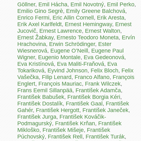
Göllner
,
Emil Hácha
,
Emil Novotný
,
Emil Perko
,
Emilio Gino Segrè
,
Emily Greene Balchová
,
Enrico Fermi
,
Eric Allin Cornell
,
Erik Aresta
,
Erik Axel Karlfeldt
,
Ernest Hemingway
,
Ernest
Jucovič
,
Ernest Lawrence
,
Ernest Walton
,
Ernest Žabkay
,
Ernesto Teodoro Moneta
,
Ervín
Hrachovina
,
Erwin Schrödinger
,
Ester
Wiesnerová
,
Eugene O’Neill
,
Eugene Paul
Wigner
,
Eugenio Montale
,
Eva Gedeonová
,
Eva Kristínová
,
Eva Maliti-Fraňová
,
Eva
Tokariková
,
Eyvind Johnson
,
Felix Bloch
,
Felix
Vašečka
,
Filip Lenard
,
Franco Alfano
,
François
Englert
,
François Mauriac
,
Frank Wilczek
,
Frans Eemil Sillanpää
,
František Adamča
,
František Babušek
,
František Borgia Kéri
,
František Dostalík
,
František Gaal
,
František
Gahér
,
František Hergott
,
František Janeček
,
František Jurga
,
František Kováčik-
Podmagurský
,
František Krňan
,
František
Mikloško
,
František Mišeje
,
František
Púchovský
,
František Rell
,
František Turák
,