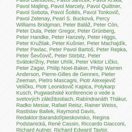
Pavol Danišovič
,
Pavol Janíček
,
Pavol Krška
,
Pavol Majling
,
Pavol Marcely
,
Pavol Quittner
,
Pavol Sobota
,
Pavol Šoltés
,
Pavol Tonkovič
,
Pavol Zelenay
,
Pearl S. Bucková
,
Percy
Williams Bridgman
,
Peter Baláž
,
Peter Cón
,
Peter Dula
,
Peter Gregor
,
Peter Grünberg
,
Peter Handke
,
Peter Hanzely
,
Peter Higgs
,
Peter Kružliak
,
Peter Kušnier
,
Peter Machajdík
,
Peter Pavlac
,
Peter Pavol Bartoš
,
Peter Repka
,
Peter Ševčovič
,
Peter Stirbitz
,
Peter
Svätokrížny
,
Peter Uhlík
,
Peter Viktor Ličko
,
Peter Zagar
,
Philip Noel-Baker
,
Philip Warren
Anderson
,
Pierre-Gilles de Gennes
,
Pieter
Zeeman
,
Pietro Mascagni
,
Piotr Alexejevič
Veličko
,
Piotr Leonidovič Kapica
,
Polykarp
Kusch
,
Pugwashské konferencie o vede a
svetových záležitostiach
,
Rabíndranáth Thákur
,
Radko Mesiar
,
Rafael Reisz
,
Rainer Weiss
,
Rastislav Ballek
,
Raymond Davis
,
Redaktor:Barandof/pieskovisko
,
Regina
Podstanická
,
René Cassin
,
Riccardo Giacconi
,
Richard Autner
,
Richard Edward Taylor
,