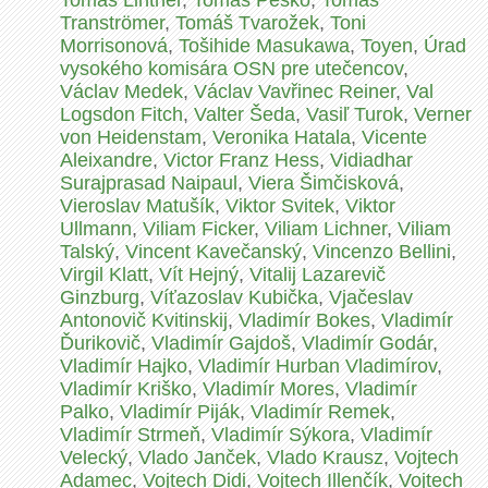
Tomáš Lintner
,
Tomáš Peško
,
Tomas
Tranströmer
,
Tomáš Tvarožek
,
Toni
Morrisonová
,
Tošihide Masukawa
,
Toyen
,
Úrad
vysokého komisára OSN pre utečencov
,
Václav Medek
,
Václav Vavřinec Reiner
,
Val
Logsdon Fitch
,
Valter Šeda
,
Vasiľ Turok
,
Verner
von Heidenstam
,
Veronika Hatala
,
Vicente
Aleixandre
,
Victor Franz Hess
,
Vidiadhar
Surajprasad Naipaul
,
Viera Šimčisková
,
Vieroslav Matušík
,
Viktor Svitek
,
Viktor
Ullmann
,
Viliam Ficker
,
Viliam Lichner
,
Viliam
Talský
,
Vincent Kavečanský
,
Vincenzo Bellini
,
Virgil Klatt
,
Vít Hejný
,
Vitalij Lazarevič
Ginzburg
,
Víťazoslav Kubička
,
Vjačeslav
Antonovič Kvitinskij
,
Vladimír Bokes
,
Vladimír
Ďurikovič
,
Vladimír Gajdoš
,
Vladimír Godár
,
Vladimír Hajko
,
Vladimír Hurban Vladimírov
,
Vladimír Kriško
,
Vladimír Mores
,
Vladimír
Palko
,
Vladimír Piják
,
Vladimír Remek
,
Vladimír Strmeň
,
Vladimír Sýkora
,
Vladimír
Velecký
,
Vlado Janček
,
Vlado Krausz
,
Vojtech
Adamec
,
Vojtech Didi
,
Vojtech Illenčík
,
Vojtech