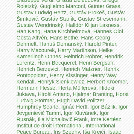
Giuseppe Verdi
,
Grazia Deleddová
,
Gregor
Roletzký
,
Guglielmo Marconi
,
Günter Grass
,
Gustav Ludwig Hertz
,
Gustáv Prokeš
,
Gustáv
Šimkovič
,
Gustáv Staník
,
Gustav Stresemann
,
Gustáv Wendrinský
,
Halldór Kiljan Laxness
,
Han Kang
,
Hana Kirchheimová
,
Hannes Olof
Gösta Alfvén
,
Hans Bethe
,
Hans Georg
Dehmelt
,
Hanuš Domanský
,
Harold Pinter
,
Harry Macourek
,
Harry Martinson
,
Heike
Kamerlingh Onnes
,
Heinrich Rohrer
,
Hendrik
Lorentz
,
Henri Becquerel
,
Henri Bergson
,
Henrich Berzevici
,
Henrich Matzner
,
Henrik
Pontoppidan
,
Henry Kissinger
,
Henry Way
Kendall
,
Henryk Sienkiewicz
,
Herbert Kroemer
,
Hermann Hesse
,
Herta Müllerová
,
Hideki
Jukawa
,
Hiroši Amano
,
Hjalmar Branting
,
Horst
Ludwig Störmer
,
Hugh David Politzer
,
Humphrey Searle
,
Ignác Hertl
,
Igor Bázlik
,
Igor
Jevgenievič Tamm
,
Igor Kluvánek
,
Igor
Rusnák
,
Ilia Michajlovič Frank
,
Imre Kertész
,
Institut de droit international
,
International
Peace Bureau
,
Iris Szeghy
,
Iša Krejčí
,
Isaac