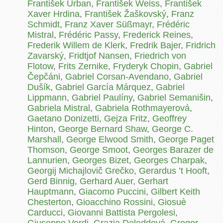
František Urban
,
František Weiss
,
František
Xaver Hrdina
,
František Žaškovský
,
Franz
Schmidt
,
Franz Xaver Süßmayr
,
Frédéric
Mistral
,
Frédéric Passy
,
Frederick Reines
,
Frederik Willem de Klerk
,
Fredrik Bajer
,
Fridrich
Zavarský
,
Fridtjof Nansen
,
Friedrich von
Flotow
,
Frits Zernike
,
Fryderyk Chopin
,
Gabriel
Čepčáni
,
Gabriel Corsan-Avendano
,
Gabriel
Dušík
,
Gabriel García Márquez
,
Gabriel
Lippmann
,
Gabriel Paulíny
,
Gabriel Semanišin
,
Gabriela Mistral
,
Gabriela Rothmayerová
,
Gaetano Donizetti
,
Gejza Fritz
,
Geoffrey
Hinton
,
George Bernard Shaw
,
George C.
Marshall
,
George Elwood Smith
,
George Paget
Thomson
,
George Smoot
,
Georges Barazer de
Lannurien
,
Georges Bizet
,
Georges Charpak
,
Georgij Michajlovič Grečko
,
Gerardus ’t Hooft
,
Gerd Binnig
,
Gerhard Auer
,
Gerhart
Hauptmann
,
Giacomo Puccini
,
Gilbert Keith
Chesterton
,
Gioacchino Rossini
,
Giosuè
Carducci
,
Giovanni Battista Pergolesi
,