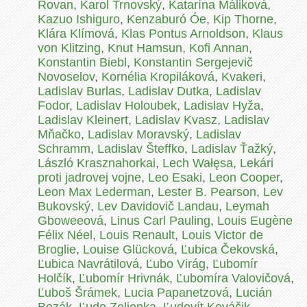
Rovan
,
Karol Trnovský
,
Katarína Máliková
,
Kazuo Ishiguro
,
Kenzaburó Óe
,
Kip Thorne
,
Klára Klímová
,
Klas Pontus Arnoldson
,
Klaus
von Klitzing
,
Knut Hamsun
,
Kofi Annan
,
Konstantin Biebl
,
Konstantin Sergejevič
Novoselov
,
Kornélia Kropiláková
,
Kvakeri
,
Ladislav Burlas
,
Ladislav Dutka
,
Ladislav
Fodor
,
Ladislav Holoubek
,
Ladislav Hyža
,
Ladislav Kleinert
,
Ladislav Kvasz
,
Ladislav
Mňačko
,
Ladislav Moravský
,
Ladislav
Schramm
,
Ladislav Šteffko
,
Ladislav Ťažký
,
László Krasznahorkai
,
Lech Wałęsa
,
Lekári
proti jadrovej vojne
,
Leo Esaki
,
Leon Cooper
,
Leon Max Lederman
,
Lester B. Pearson
,
Lev
Bukovský
,
Lev Davidovič Landau
,
Leymah
Gboweeová
,
Linus Carl Pauling
,
Louis Eugène
Félix Néel
,
Louis Renault
,
Louis Victor de
Broglie
,
Louise Glücková
,
Ľubica Čekovská
,
Ľubica Navrátilová
,
Ľubo Virág
,
Ľubomír
Holčík
,
Ľubomír Hrivnák
,
Ľubomíra Valovičová
,
Ľuboš Šrámek
,
Lucia Papanetzová
,
Lucián