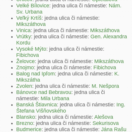
Velké Bílovice
: jedna ulica či námestie:
Nám.
Sv. Urbana
Veľký Krtíš
: jedna ulica či námestie:
Mikszáthova
Vinica
: jedna ulica či námestie:
Mikszáthova
Vrútky
: jedna ulica či námestie:
Gen. Alexandra
Kordu
Vysoké Mýto
: jedna ulica či námestie:
Fibichova
Želovce
: jedna ulica či námestie:
Mikszáthova
Znojmo
: jedna ulica či námestie:
Fibichova
Balog nad Ipľom
: jedna ulica či námestie:
K.
Mikszátha
Zvolen
: jedna ulica či námestie:
M. Nešpora
Bánovce nad Bebravou
: jedna ulica či
námestie:
Mila Urbana
Banská Štiavnica
: jedna ulica či námestie:
Ing.
Štefana Višňovského
Blansko
: jedna ulica či námestie:
Alešova
Brezno
: jedna ulica či námestie:
Sekurisova
Budmerice
: jedna ulica či námestie:
Jána Rašu