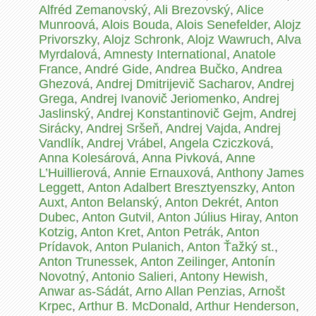
Alfréd Zemanovský
,
Ali Brezovský
,
Alice
Munroová
,
Alois Bouda
,
Alois Senefelder
,
Alojz
Privorszky
,
Alojz Schronk
,
Alojz Wawruch
,
Alva
Myrdalová
,
Amnesty International
,
Anatole
France
,
André Gide
,
Andrea Bučko
,
Andrea
Ghezová
,
Andrej Dmitrijevič Sacharov
,
Andrej
Grega
,
Andrej Ivanovič Jeriomenko
,
Andrej
Jaslinský
,
Andrej Konstantinovič Gejm
,
Andrej
Sirácky
,
Andrej Sršeň
,
Andrej Vajda
,
Andrej
Vandlík
,
Andrej Vrábel
,
Angela Cziczková
,
Anna Kolesárová
,
Anna Pivková
,
Anne
L’Huillierová
,
Annie Ernauxová
,
Anthony James
Leggett
,
Anton Adalbert Bresztyenszky
,
Anton
Auxt
,
Anton Belanský
,
Anton Dekrét
,
Anton
Dubec
,
Anton Gutvil
,
Anton Július Hiray
,
Anton
Kotzig
,
Anton Kret
,
Anton Petrák
,
Anton
Prídavok
,
Anton Pulanich
,
Anton Ťažký st.
,
Anton Trunessek
,
Anton Zeilinger
,
Antonín
Novotný
,
Antonio Salieri
,
Antony Hewish
,
Anwar as-Sádát
,
Arno Allan Penzias
,
Arnošt
Krpec
,
Arthur B. McDonald
,
Arthur Henderson
,