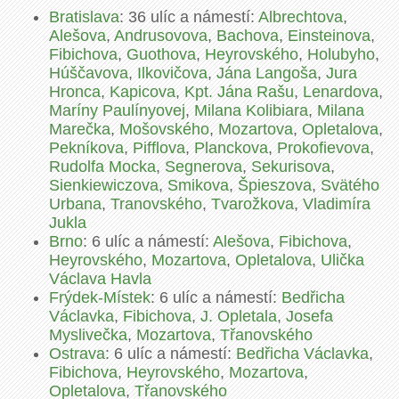
Bratislava
: 36 ulíc a námestí:
Albrechtova
,
Alešova
,
Andrusovova
,
Bachova
,
Einsteinova
,
Fibichova
,
Guothova
,
Heyrovského
,
Holubyho
,
Húščavova
,
Ilkovičova
,
Jána Langoša
,
Jura
Hronca
,
Kapicova
,
Kpt. Jána Rašu
,
Lenardova
,
Maríny Paulínyovej
,
Milana Kolibiara
,
Milana
Marečka
,
Mošovského
,
Mozartova
,
Opletalova
,
Pekníkova
,
Pifflova
,
Planckova
,
Prokofievova
,
Rudolfa Mocka
,
Segnerova
,
Sekurisova
,
Sienkiewiczova
,
Smikova
,
Špieszova
,
Svätého
Urbana
,
Tranovského
,
Tvarožkova
,
Vladimíra
Jukla
Brno
: 6 ulíc a námestí:
Alešova
,
Fibichova
,
Heyrovského
,
Mozartova
,
Opletalova
,
Ulička
Václava Havla
Frýdek-Místek
: 6 ulíc a námestí:
Bedřicha
Václavka
,
Fibichova
,
J. Opletala
,
Josefa
Myslivečka
,
Mozartova
,
Třanovského
Ostrava
: 6 ulíc a námestí:
Bedřicha Václavka
,
Fibichova
,
Heyrovského
,
Mozartova
,
Opletalova
,
Třanovského