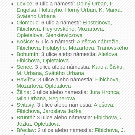
Levice
: 6 ulíc a námestí:
Dolný Urban
,
F.
Engelsa
,
Holubyho
,
Horný Urban
,
K. Marxa
,
Svätého Urbana
Olomouc
: 6 ulíc a námestí:
Einsteinova
,
Fibichova
,
Heyrovského
,
Mozartova
,
Opletalova
,
Sienkiewiczova
Košice
: 5 ulíc a námestí:
Alešovo nábrežie
,
Fibichova
,
Holubyho
,
Mozartova
,
Tranovského
Bohumín
: 3 ulice alebo námestia:
Alešova
,
Fibichova
,
Opletalova
Senec
: 3 ulice alebo námestia:
Karola Šišku
,
M. Urbana
,
Svätého Urbana
Havířov
: 3 ulice alebo námestia:
Fibichova
,
Mozartova
,
Opletalova
Žilina
: 3 ulice alebo námestia:
Jura Hronca
,
Mila Urbana
,
Segnerova
Svitavy
: 3 ulice alebo námestia:
Alešova
,
Fibichova
,
Jaroslava Ježka
Bruntál
: 3 ulice alebo námestia:
Fibichova
,
J.
Ježka
,
Opletalova
Břeclav
: 2 ulice alebo námestia:
Fibichova
,
J.