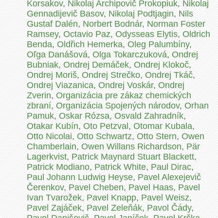
Korsakov
,
Nikolaj Archipovič Prokopiuk
,
Nikolaj
Gennadijevič Basov
,
Nikolaj Podtjagin
,
Nils
Gustaf Dalén
,
Norbert Bodnár
,
Norman Foster
Ramsey
,
Octavio Paz
,
Odysseas Elytis
,
Oldrich
Benda
,
Oldřich Hemerka
,
Oleg Palumbíny
,
Oľga Danášová
,
Olga Tokarczuková
,
Ondrej
Bubniak
,
Ondrej Demáček
,
Ondrej Klokoč
,
Ondrej Moriš
,
Ondrej Strečko
,
Ondrej Tkáč
,
Ondrej Viazanica
,
Ondrej Voskár
,
Ondrej
Zverin
,
Organizácia pre zákaz chemických
zbraní
,
Organizácia Spojených národov
,
Orhan
Pamuk
,
Oskar Rózsa
,
Osvald Zahradník
,
Otakar Kubín
,
Oto Petzval
,
Otomar Kubala
,
Otto Nicolai
,
Otto Schwartz
,
Otto Stern
,
Owen
Chamberlain
,
Owen Willans Richardson
,
Pär
Lagerkvist
,
Patrick Maynard Stuart Blackett
,
Patrick Modiano
,
Patrick White
,
Paul Dirac
,
Paul Johann Ludwig Heyse
,
Pavel Alexejevič
Čerenkov
,
Pavel Cheben
,
Pavel Haas
,
Pavel
Ivan Tvarožek
,
Pavel Knapp
,
Pavel Weisz
,
Pavel Zajáček
,
Pavel Zeleňák
,
Pavol Čády
,