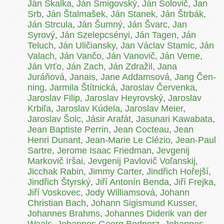
Ján Skalka
,
Ján Šmigovský
,
Ján Solovič
,
Jan
Srb
,
Ján Štalmašek
,
Ján Stanek
,
Ján Štrbák
,
Ján Strcula
,
Ján Šumný
,
Ján Švarc
,
Jan
Syrový
,
Ján Szelepcsényi
,
Ján Tagen
,
Ján
Teluch
,
Ján Uličiansky
,
Jan Václav Stamic
,
Ján
Valach
,
Ján Vančo
,
Ján Vanovič
,
Ján Veme
,
Ján Vrťo
,
Ján Zach
,
Ján Zdražil
,
Jana
Juráňová
,
Janais
,
Jane Addamsová
,
Jang Čen-
ning
,
Jarmila Štítnická
,
Jaroslav Červenka
,
Jaroslav Filip
,
Jaroslav Heyrovský
,
Jaroslav
Krbiľa
,
Jaroslav Kúdela
,
Jaroslav Meier
,
Jaroslav Šolc
,
Jásir Arafát
,
Jasunari Kawabata
,
Jean Baptiste Perrin
,
Jean Cocteau
,
Jean
Henri Dunant
,
Jean-Marie Le Clézio
,
Jean-Paul
Sartre
,
Jerome Isaac Friedman
,
Jevgenij
Markovič Iršai
,
Jevgenij Pavlovič Voľanskij
,
Jicchak Rabin
,
Jimmy Carter
,
Jindřich Hořejší
,
Jindřich Štyrský
,
Jiří Antonín Benda
,
Jiří Frejka
,
Jiří Voskovec
,
Jody Williamsová
,
Johann
Christian Bach
,
Johann Sigismund Kusser
,
Johannes Brahms
,
Johannes Diderik van der