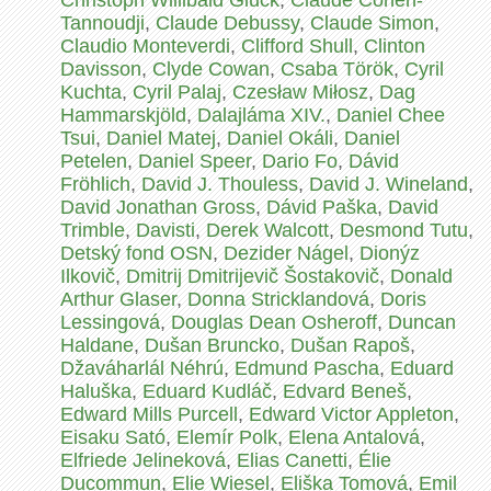
Christoph Willibald Gluck
,
Claude Cohen-
Tannoudji
,
Claude Debussy
,
Claude Simon
,
Claudio Monteverdi
,
Clifford Shull
,
Clinton
Davisson
,
Clyde Cowan
,
Csaba Török
,
Cyril
Kuchta
,
Cyril Palaj
,
Czesław Miłosz
,
Dag
Hammarskjöld
,
Dalajláma XIV.
,
Daniel Chee
Tsui
,
Daniel Matej
,
Daniel Okáli
,
Daniel
Petelen
,
Daniel Speer
,
Dario Fo
,
Dávid
Fröhlich
,
David J. Thouless
,
David J. Wineland
,
David Jonathan Gross
,
Dávid Paška
,
David
Trimble
,
Davisti
,
Derek Walcott
,
Desmond Tutu
,
Detský fond OSN
,
Dezider Nágel
,
Dionýz
Ilkovič
,
Dmitrij Dmitrijevič Šostakovič
,
Donald
Arthur Glaser
,
Donna Stricklandová
,
Doris
Lessingová
,
Douglas Dean Osheroff
,
Duncan
Haldane
,
Dušan Bruncko
,
Dušan Rapoš
,
Džaváharlál Néhrú
,
Edmund Pascha
,
Eduard
Haluška
,
Eduard Kudláč
,
Edvard Beneš
,
Edward Mills Purcell
,
Edward Victor Appleton
,
Eisaku Sató
,
Elemír Polk
,
Elena Antalová
,
Elfriede Jelineková
,
Elias Canetti
,
Élie
Ducommun
,
Elie Wiesel
,
Eliška Tomová
,
Emil