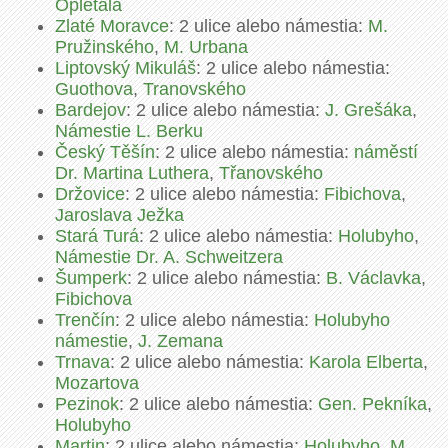
Opletala
Zlaté Moravce
: 2 ulice alebo námestia:
M.
Pružinského
,
M. Urbana
Liptovský Mikuláš
: 2 ulice alebo námestia:
Guothova
,
Tranovského
Bardejov
: 2 ulice alebo námestia:
J. Grešáka
,
Námestie L. Berku
Český Těšín
: 2 ulice alebo námestia:
náměstí
Dr. Martina Luthera
,
Třanovského
Držovice
: 2 ulice alebo námestia:
Fibichova
,
Jaroslava Ježka
Stará Turá
: 2 ulice alebo námestia:
Holubyho
,
Námestie Dr. A. Schweitzera
Šumperk
: 2 ulice alebo námestia:
B. Václavka
,
Fibichova
Trenčín
: 2 ulice alebo námestia:
Holubyho
námestie
,
J. Zemana
Trnava
: 2 ulice alebo námestia:
Karola Elberta
,
Mozartova
Pezinok
: 2 ulice alebo námestia:
Gen. Pekníka
,
Holubyho
Martin
: 2 ulice alebo námestia:
Holubyho
,
M.