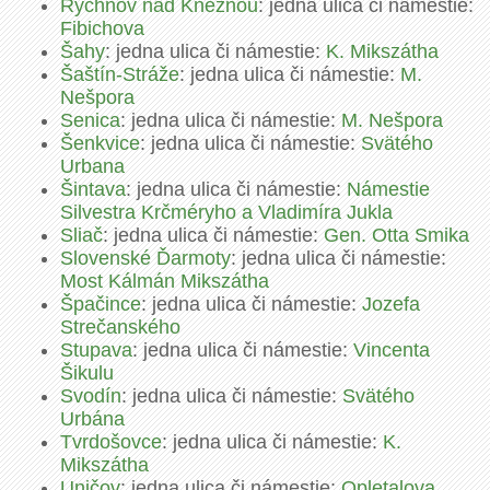
Rychnov nad Kněžnou
: jedna ulica či námestie:
Fibichova
Šahy
: jedna ulica či námestie:
K. Mikszátha
Šaštín-Stráže
: jedna ulica či námestie:
M.
Nešpora
Senica
: jedna ulica či námestie:
M. Nešpora
Šenkvice
: jedna ulica či námestie:
Svätého
Urbana
Šintava
: jedna ulica či námestie:
Námestie
Silvestra Krčméryho a Vladimíra Jukla
Sliač
: jedna ulica či námestie:
Gen. Otta Smika
Slovenské Ďarmoty
: jedna ulica či námestie:
Most Kálmán Mikszátha
Špačince
: jedna ulica či námestie:
Jozefa
Strečanského
Stupava
: jedna ulica či námestie:
Vincenta
Šikulu
Svodín
: jedna ulica či námestie:
Svätého
Urbána
Tvrdošovce
: jedna ulica či námestie:
K.
Mikszátha
Uničov
: jedna ulica či námestie:
Opletalova