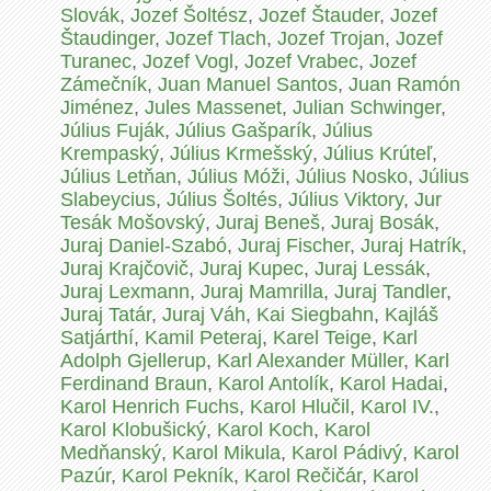
Slovák
,
Jozef Šoltész
,
Jozef Štauder
,
Jozef
Štaudinger
,
Jozef Tlach
,
Jozef Trojan
,
Jozef
Turanec
,
Jozef Vogl
,
Jozef Vrabec
,
Jozef
Zámečník
,
Juan Manuel Santos
,
Juan Ramón
Jiménez
,
Jules Massenet
,
Julian Schwinger
,
Július Fuják
,
Július Gašparík
,
Július
Krempaský
,
Július Krmešský
,
Július Krúteľ
,
Július Letňan
,
Július Móži
,
Július Nosko
,
Július
Slabeycius
,
Július Šoltés
,
Július Viktory
,
Jur
Tesák Mošovský
,
Juraj Beneš
,
Juraj Bosák
,
Juraj Daniel-Szabó
,
Juraj Fischer
,
Juraj Hatrík
,
Juraj Krajčovič
,
Juraj Kupec
,
Juraj Lessák
,
Juraj Lexmann
,
Juraj Mamrilla
,
Juraj Tandler
,
Juraj Tatár
,
Juraj Váh
,
Kai Siegbahn
,
Kajláš
Satjárthí
,
Kamil Peteraj
,
Karel Teige
,
Karl
Adolph Gjellerup
,
Karl Alexander Müller
,
Karl
Ferdinand Braun
,
Karol Antolík
,
Karol Hadai
,
Karol Henrich Fuchs
,
Karol Hlučil
,
Karol IV.
,
Karol Klobušický
,
Karol Koch
,
Karol
Medňanský
,
Karol Mikula
,
Karol Pádivý
,
Karol
Pazúr
,
Karol Pekník
,
Karol Rečičár
,
Karol