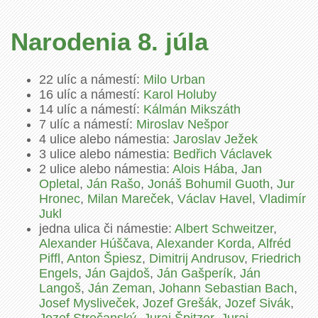
Narodenia 8. júla
22 ulíc a námestí:
Milo Urban
16 ulíc a námestí:
Karol Holuby
14 ulíc a námestí:
Kálmán Mikszáth
7 ulíc a námestí:
Miroslav Nešpor
4 ulice alebo námestia:
Jaroslav Ježek
3 ulice alebo námestia:
Bedřich Václavek
2 ulice alebo námestia:
Alois Hába
,
Jan
Opletal
,
Ján Rašo
,
Jonáš Bohumil Guoth
,
Jur
Hronec
,
Milan Mareček
,
Václav Havel
,
Vladimír
Jukl
jedna ulica či námestie:
Albert Schweitzer
,
Alexander Húščava
,
Alexander Korda
,
Alfréd
Piffl
,
Anton Špiesz
,
Dimitrij Andrusov
,
Friedrich
Engels
,
Ján Gajdoš
,
Ján Gašperík
,
Ján
Langoš
,
Ján Zeman
,
Johann Sebastian Bach
,
Josef Mysliveček
,
Jozef Grešák
,
Jozef Sivák
,