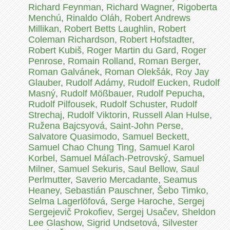
Richard Feynman
,
Richard Wagner
,
Rigoberta
Menchú
,
Rinaldo Oláh
,
Robert Andrews
Millikan
,
Robert Betts Laughlin
,
Robert
Coleman Richardson
,
Robert Hofstadter
,
Robert Kubiš
,
Roger Martin du Gard
,
Roger
Penrose
,
Romain Rolland
,
Roman Berger
,
Roman Galvánek
,
Roman Olekšák
,
Roy Jay
Glauber
,
Rudolf Adámy
,
Rudolf Eucken
,
Rudolf
Masný
,
Rudolf Mößbauer
,
Rudolf Pepucha
,
Rudolf Pilfousek
,
Rudolf Schuster
,
Rudolf
Strechaj
,
Rudolf Viktorin
,
Russell Alan Hulse
,
Ružena Bajcsyová
,
Saint-John Perse
,
Salvatore Quasimodo
,
Samuel Beckett
,
Samuel Chao Chung Ting
,
Samuel Karol
Korbel
,
Samuel Máľach-Petrovský
,
Samuel
Milner
,
Samuel Sekuris
,
Saul Bellow
,
Saul
Perlmutter
,
Saverio Mercadante
,
Seamus
Heaney
,
Sebastián Pauschner
,
Šebo Timko
,
Selma Lagerlöfová
,
Serge Haroche
,
Sergej
Sergejevič Prokofiev
,
Sergej Usačev
,
Sheldon
Lee Glashow
,
Sigrid Undsetová
,
Silvester