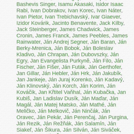
Bashevis Singer
,
Isamu Akasaki
,
Isidor Isaac
Rabi
,
Ivan Dobrakov
,
Ivan Korec
,
Ivan Náter
,
Ivan Pietor
,
Ivan Trebichavský
,
Ivar Giaever
,
Izidor Kovárik
,
Jacinto Benavente
,
Jack Kilby
,
Jack Steinberger
,
James Chadwick
,
James
Cronin
,
James Franck
,
James Peebles
,
James
Rainwater
,
Ján Andrej Segner
,
Ján Baran
,
Ján
Berky-Mrenica
,
Ján Bobok
,
Ján Boleslav
Kladivo
,
Ján Chrapan
,
Ján Dubovszky
,
Ján
Egry
,
Jan Evangelista Purkyně
,
Ján Filo
,
Ján
Fischer
,
Ján Fišer
,
Ján Futák
,
Ján Gerthofer
,
Jan Gillar
,
Ján Hebler
,
Ján Hrk
,
Ján Jakubík
,
Jan Jankeje
,
Ján Juraj Korenko
,
Ján Kadavý
,
Ján Klinovský
,
Ján Korch
,
Ján Korim
,
Ján
Kováčik
,
Jan Křtitel Vaňhal
,
Ján Kubačka
,
Jan
Kubiš
,
Jan Ladislav Dusík
,
Ján Maďar
,
Ján
Magál
,
Ján Matej Matsko
,
Ján Mathé
,
Ján
Meličko
,
Ján Melkovič
,
Ján Ninčák
,
Ján
Oravec
,
Ján Pekár
,
Ján Perenčaj
,
Ján Purgina
,
Ján Rezik
,
Ján Režňák
,
Ján Salamín
,
Ján
Siakeľ
,
Ján Šikura
,
Ján Silván
,
Ján Siváček
,