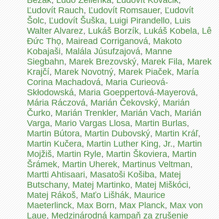
Bezák
,
Ľudo Zelienka
,
Ľudovít Kováčik
,
Ľudovít Rauch
,
Ľudovít Romsauer
,
Ľudovít
Šolc
,
Ľudovít Šuška
,
Luigi Pirandello
,
Luis
Walter Alvarez
,
Lukáš Borzík
,
Lukáš Kobela
,
Lê
Ðức Thọ
,
Mairead Corriganová
,
Makoto
Kobajaši
,
Malála Júsufzajová
,
Manne
Siegbahn
,
Marek Brezovský
,
Marek Fila
,
Marek
Krajčí
,
Marek Novotný
,
Marek Piaček
,
María
Corina Machadová
,
Maria Curieová-
Skłodowská
,
Maria Goeppertová-Mayerová
,
Mária Ráczová
,
Marián Čekovský
,
Marián
Čurko
,
Marián Trenkler
,
Marián Vach
,
Marián
Varga
,
Mario Vargas Llosa
,
Martin Burlas
,
Martin Bútora
,
Martin Dubovský
,
Martin Kráľ
,
Martin Kučera
,
Martin Luther King, Jr.
,
Martin
Mojžiš
,
Martin Ryle
,
Martin Škoviera
,
Martin
Šrámek
,
Martin Uherek
,
Martinus Veltman
,
Martti Ahtisaari
,
Masatoši Košiba
,
Matej
Butschany
,
Matej Martinko
,
Matej Miškóci
,
Matej Rákoš
,
Maťo Lišhák
,
Maurice
Maeterlinck
,
Max Born
,
Max Planck
,
Max von
Laue
,
Medzinárodná kampaň za zrušenie