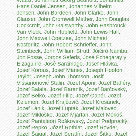
Waals
,
Johannes Georg Bednorz
,
Johannes
Hans Daniel Jensen
,
Johannes Vilhelm
Jensen
,
John Bardeen
,
John Clarke
,
John
Clauser
,
John Cromwell Mather
,
John Douglas
Cockcroft
,
John Galsworthy
,
John Hasbrouck
Van Vleck
,
John Hopfield
,
John Lewis Hall
,
John Maxwell Coetzee
,
John Michael
Kosterlitz
,
John Robert Schrieffer
,
John
Steinbeck
,
John William Strutt
,
Jóičiró Nambu
,
Jon Fosse
,
Jorgos Seferis
,
José Echegaray y
Eizaguirre
,
José Saramago
,
Josef Hlávka
,
Josef Korous
,
Josef Mánes
,
Joseph Hooton
Taylor
,
Joseph John Thomson
,
Josif
Vissarionovič Stalin
,
Jozef Aponi
,
Jozef Bahéry
,
Jozef Balala
,
Jozef Baraník
,
Jozef Barčovský
,
Jozef Belko
,
Jozef Filip
,
Jozef Gahér
,
Jozef
Kelemen
,
Jozef Krajčovič
,
Jozef Kresánek
,
Jozef Lánik
,
Jozef Ľupták
,
Jozef Malovec
,
Jozef Mikloško
,
Jozef Mjartan
,
Jozef Mokoš
,
Jozef Pantaleón Roškovský
,
Jozef Podprocký
,
Jozef Repko
,
Józef Rotblat
,
Jozef Rovder
,
Jozef Šajgal
,
Jozef Serafín
,
Jozef Šitko
,
Jozef