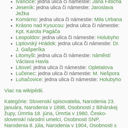
Ivančice
: jedna ulica či námestie:
Jana Fibicha
Jeseník
: jedna ulica či námestie:
Jaroslava
Ježka
Komárno
: jedna ulica či námestie:
Mila Urbana
Krásno nad Kysucou
: jedna ulica či námestie:
Kpt. Karola Pagáča
Leopoldov
: jedna ulica či námestie:
Holubyho
Liptovský Hrádok
: jedna ulica či námestie:
Dr.
J. Gašperíka
Litomyšl
: jedna ulica či námestie:
náměstí
Václava Havla
Litovel
: jedna ulica či námestie:
Opletalova
Lučenec
: jedna ulica či námestie:
M. Nešpora
Luhačovice
: jedna ulica či námestie:
Holubyho
Viac na wikipédii
.
Kategórie
:
Slovenskí spisovatelia
,
Narodenia 23.
januára
,
Narodenia v 1898
,
Osobnosti z Bihárskej
župy
,
Úmrtia 18. júna
,
Úmrtia v 1980
,
Česko-
slovenskí národní umelci
,
Osobnosti SNP
,
Narodenia 8. júla
,
Narodenia v 1904
,
Osobnosti s