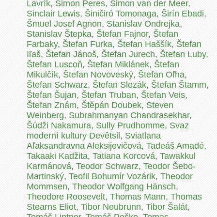
Lavrík
,
Šimon Peres
,
Simon van der Meer
,
Sinclair Lewis
,
Šiničiró Tomonaga
,
Širín Ebadi
,
Šmuel Josef Agnon
,
Stanislav Ondrejka
,
Stanislav Štepka
,
Štefan Fajnor
,
Štefan
Farbaky
,
Štefan Furka
,
Štefan Haššík
,
Štefan
Iľaš
,
Štefan Jánoš
,
Štefan Jurech
,
Štefan Luby
,
Štefan Luscoň
,
Štefan Miklánek
,
Štefan
Mikulčík
,
Štefan Novoveský
,
Štefan Oľha
,
Štefan Schwarz
,
Štefan Slezák
,
Štefan Štamm
,
Štefan Šujan
,
Štefan Truban
,
Štefan Veis
,
Štefan Znám
,
Štěpán Doubek
,
Steven
Weinberg
,
Subrahmanyan Chandrasekhar
,
Šúdži Nakamura
,
Sully Prudhomme
,
Svaz
moderní kultury Devětsil
,
Sviatlana
Aľaksandravna Aleksijevičová
,
Tadeáš Amadé
,
Takaaki Kadžita
,
Tatiana Korcová
,
Tawakkul
Karmánová
,
Teodor Schwarz
,
Teodor Šebo-
Martinský
,
Teofil Bohumír Vozárik
,
Theodor
Mommsen
,
Theodor Wolfgang Hänsch
,
Theodore Roosevelt
,
Thomas Mann
,
Thomas
Stearns Eliot
,
Tibor Neubrunn
,
Tibor Šalát
,