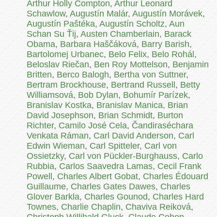
Arthur Holly Compton
,
Arthur Leonard
Schawlow
,
Augustín Malár
,
Augustín Morávek
,
Augustín Paštéka
,
Augustín Scholtz
,
Aun
Schan Su Ťij
,
Austen Chamberlain
,
Barack
Obama
,
Barbara Haščáková
,
Barry Barish
,
Bartolomej Urbanec
,
Belo Felix
,
Belo Rohál
,
Beloslav Riečan
,
Ben Roy Mottelson
,
Benjamin
Britten
,
Berco Balogh
,
Bertha von Suttner
,
Bertram Brockhouse
,
Bertrand Russell
,
Betty
Williamsová
,
Bob Dylan
,
Bohumír Parízek
,
Branislav Kostka
,
Branislav Manica
,
Brian
David Josephson
,
Brian Schmidt
,
Burton
Richter
,
Camilo José Cela
,
Čandiraséchara
Venkata Ráman
,
Carl David Anderson
,
Carl
Edwin Wieman
,
Carl Spitteler
,
Carl von
Ossietzky
,
Carl von Pückler-Burghauss
,
Carlo
Rubbia
,
Carlos Saavedra Lamas
,
Cecil Frank
Powell
,
Charles Albert Gobat
,
Charles Édouard
Guillaume
,
Charles Gates Dawes
,
Charles
Glover Barkla
,
Charles Gounod
,
Charles Hard
Townes
,
Charlie Chaplin
,
Chaviva Reiková
,