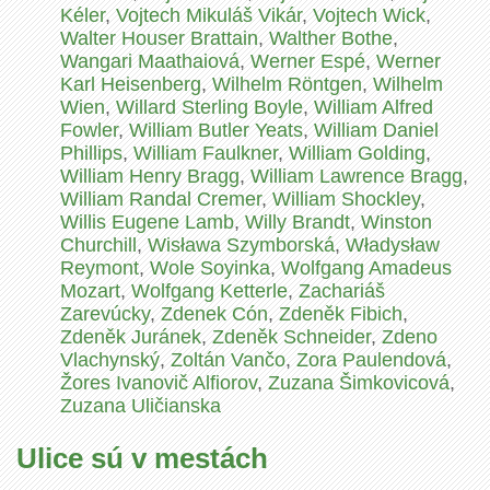
Kéler
,
Vojtech Mikuláš Vikár
,
Vojtech Wick
,
Walter Houser Brattain
,
Walther Bothe
,
Wangari Maathaiová
,
Werner Espé
,
Werner
Karl Heisenberg
,
Wilhelm Röntgen
,
Wilhelm
Wien
,
Willard Sterling Boyle
,
William Alfred
Fowler
,
William Butler Yeats
,
William Daniel
Phillips
,
William Faulkner
,
William Golding
,
William Henry Bragg
,
William Lawrence Bragg
,
William Randal Cremer
,
William Shockley
,
Willis Eugene Lamb
,
Willy Brandt
,
Winston
Churchill
,
Wisława Szymborská
,
Władysław
Reymont
,
Wole Soyinka
,
Wolfgang Amadeus
Mozart
,
Wolfgang Ketterle
,
Zachariáš
Zarevúcky
,
Zdenek Cón
,
Zdeněk Fibich
,
Zdeněk Juránek
,
Zdeněk Schneider
,
Zdeno
Vlachynský
,
Zoltán Vančo
,
Zora Paulendová
,
Žores Ivanovič Alfiorov
,
Zuzana Šimkovicová
,
Zuzana Uličianska
Ulice sú v mestách