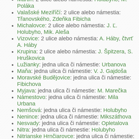
Poláka
Valašské Meziříčí
: 2 ulice alebo námestia:
Třanovského
,
Zdeňka Fibicha
Michalovce
: 2 ulice alebo námestia:
J. Ľ.
Holubyho
,
Mik. Aleša
Vizovice
: 2 ulice alebo námestia:
A. Háby
,
čtvrť
A. Háby
Krupina
: 2 ulice alebo námestia:
J. Špitzera
,
S.
Hruškovica
Lužianky
: jedna ulica či námestie:
Urbanova
Maňa
: jedna ulica či námestie:
V. J. Gajdoša
Moravské Budějovice
: jedna ulica či námestie:
Fibichova
Myjava
: jedna ulica či námestie:
M. Marečka
Námestovo
: jedna ulica či námestie:
Mila
Urbana
Nemšová
: jedna ulica či námestie:
Holubyho
Nenince
: jedna ulica či námestie:
Mikszáthova
Nesvady
: jedna ulica či námestie:
Opletalova
Nitra
: jedna ulica či námestie:
Holubyho
Nitrianske Hrnčiarovce
: jedna ulica či námestie: