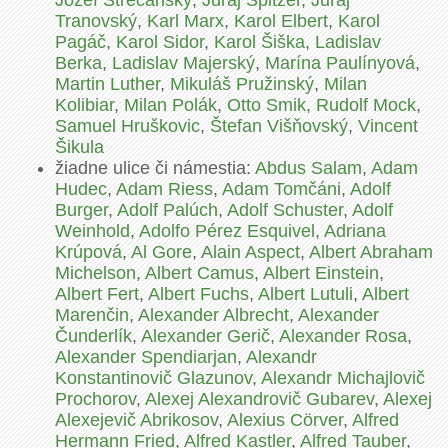
Jozef Strečanský
,
Juraj Špitzer
,
Juraj
Tranovský
,
Karl Marx
,
Karol Elbert
,
Karol
Pagáč
,
Karol Sidor
,
Karol Šiška
,
Ladislav
Berka
,
Ladislav Majerský
,
Marína Paulínyová
,
Martin Luther
,
Mikuláš Pružinský
,
Milan
Kolibiar
,
Milan Polák
,
Otto Smik
,
Rudolf Mock
,
Samuel Hruškovic
,
Štefan Višňovský
,
Vincent
Šikula
žiadne ulice či námestia:
Abdus Salam
,
Adam
Hudec
,
Adam Riess
,
Adam Tomčáni
,
Adolf
Burger
,
Adolf Palúch
,
Adolf Schuster
,
Adolf
Weinhold
,
Adolfo Pérez Esquivel
,
Adriana
Krúpová
,
Al Gore
,
Alain Aspect
,
Albert Abraham
Michelson
,
Albert Camus
,
Albert Einstein
,
Albert Fert
,
Albert Fuchs
,
Albert Lutuli
,
Albert
Marenčin
,
Alexander Albrecht
,
Alexander
Čunderlík
,
Alexander Gerič
,
Alexander Rosa
,
Alexander Spendiarjan
,
Alexandr
Konstantinovič Glazunov
,
Alexandr Michajlovič
Prochorov
,
Alexej Alexandrovič Gubarev
,
Alexej
Alexejevič Abrikosov
,
Alexius Cörver
,
Alfred
Hermann Fried
,
Alfred Kastler
,
Alfred Tauber
,