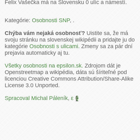
Felix Vašečka má na Slovensku 0 ulíc a námestí.
Kategórie:
Osobnosti SNP
, .
Chýba vám nejaká osobnosť?
Uistite sa, že má
svoju stránku na slovenskej wikipédii a pridajte ju do
kategórie
Osobnosti s ulicami
. Zmeny sa za pár dní
prejavia automaticky aj tu.
Všetky osobnosti na epsilon.sk.
Zdrojom dát je
Openstreetmap a wikipédia, dáta sú šíriteľné pod
licenciou Creative Commons Attribution/Share-Alike
License 3.0 Unported.
Spracoval Michal Páleník
,
ε