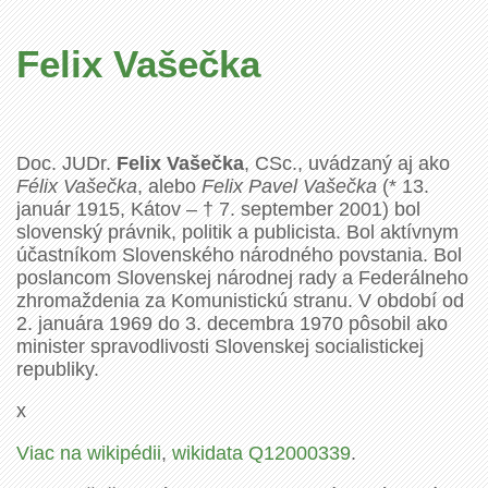
Felix Vašečka
Doc. JUDr.
Felix Vašečka
, CSc., uvádzaný aj ako
Félix Vašečka
, alebo
Felix Pavel Vašečka
(* 13.
január 1915, Kátov – † 7. september 2001) bol
slovenský právnik, politik a publicista. Bol aktívnym
účastníkom Slovenského národného povstania. Bol
poslancom Slovenskej národnej rady a Federálneho
zhromaždenia za Komunistickú stranu. V období od
2. januára 1969 do 3. decembra 1970 pôsobil ako
minister spravodlivosti Slovenskej socialistickej
republiky.
x
Viac na wikipédii
,
wikidata Q12000339
.