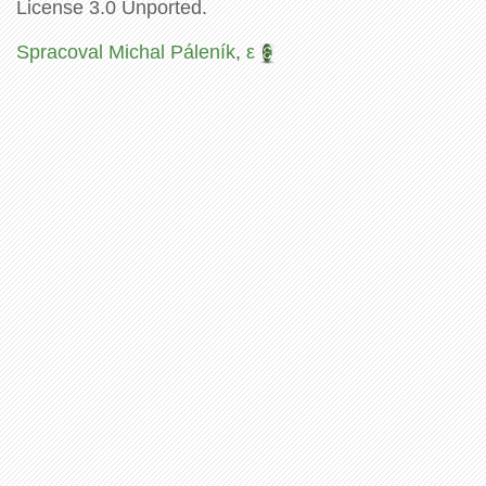
License 3.0 Unported.
Spracoval Michal Páleník
,
ε