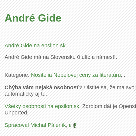
André Gide
André Gide na epsilon.sk
André Gide má na Slovensku 0 ulíc a námestí.
Kategórie:
Nositelia Nobelovej ceny za literatúru
, .
Chýba vám nejaká osobnosť?
Uistite sa, že má svoj
automaticky aj tu.
Všetky osobnosti na epsilon.sk.
Zdrojom dát je Openstr
Unported.
Spracoval Michal Páleník
,
ε