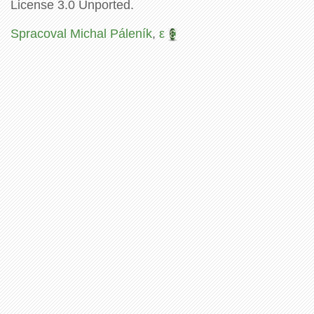
License 3.0 Unported.
Spracoval Michal Páleník
,
ε