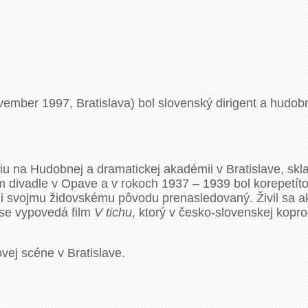
ember 1997, Bratislava) bol slovenský dirigent a hudobn
diu na Hudobnej a dramatickej akadémii v Bratislave, sk
ém divadle v Opave a v rokoch 1937 – 1939 bol korepet
ôli svojmu židovskému pôvodu prenasledovaný. Živil sa ak
ase vypovedá film
V tichu
, ktorý v česko-slovenskej kopro
ej scéne v Bratislave.