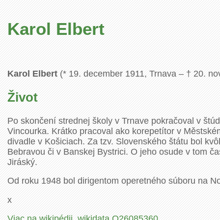
Karol Elbert
Karol Elbert
(* 19. december 1911, Trnava – † 20. nov
Život
Po skončení strednej školy v Trnave pokračoval v štú
Vincourka. Krátko pracoval ako korepetítor v Městsk
divadle v Košiciach. Za tzv. Slovenského štátu bol kv
Bebravou či v Banskej Bystrici. O jeho osude v tom č
Jiráský.
Od roku 1948 bol dirigentom operetného súboru na Nov
x
Viac na wikipédii
,
wikidata Q26085360
.