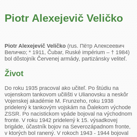
Piotr Alexejevič Veličko
Piotr Alexejevič Veličko
(rus.
Пётр Алексеевич
Величко
; * 1911, Čubar, Ruské impérium – † 1984)
bol dôstojník Červenej armády, partizánsky veliteľ.
Život
Do roku 1935 pracoval ako učiteľ. Po štúdiu na
vojenskom tankovom učilišti v Ulianovsku a neskôr
Vojenskej akadémie M. Frunzeho, roku 1938
pridelený k tankovým vojskám na Ďalekom východe
ZSSR. Po nacistickom vpáde bojoval na východnom
fronte. V roku 1942 pridelený k 15. výsadkovej
brigáde, účastník bojov na Severozápadnom fronte,
v ktorých bol ranený. V rokoch 1943 - 1944 bojoval