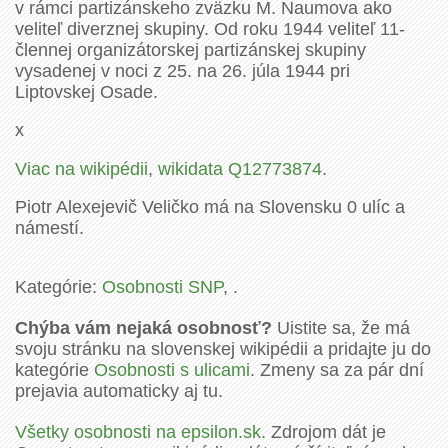
v rámci partizánskeho zväzku M. Naumova ako
veliteľ diverznej skupiny. Od roku 1944 veliteľ 11-
člennej organizátorskej partizánskej skupiny
vysadenej v noci z 25. na 26. júla 1944 pri
Liptovskej Osade.
x
Viac na wikipédii
,
wikidata Q12773874
.
Piotr Alexejevič Veličko má na Slovensku 0 ulíc a
námestí.
Kategórie:
Osobnosti SNP
, .
Chýba vám nejaká osobnosť?
Uistite sa, že má
svoju stránku na slovenskej wikipédii a pridajte ju do
kategórie
Osobnosti s ulicami
. Zmeny sa za pár dní
prejavia automaticky aj tu.
Všetky osobnosti na epsilon.sk.
Zdrojom dát je