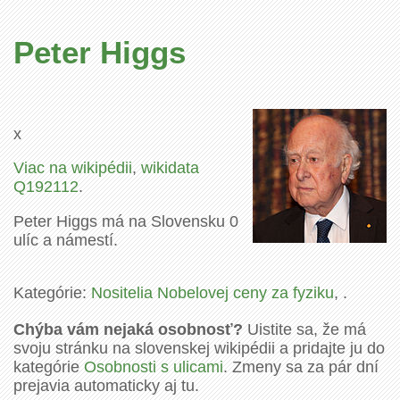
Peter Higgs
x
Viac na wikipédii
,
wikidata
Q192112
.
Peter Higgs má na Slovensku 0
ulíc a námestí.
Kategórie:
Nositelia Nobelovej ceny za fyziku
, .
Chýba vám nejaká osobnosť?
Uistite sa, že má
svoju stránku na slovenskej wikipédii a pridajte ju do
kategórie
Osobnosti s ulicami
. Zmeny sa za pár dní
prejavia automaticky aj tu.