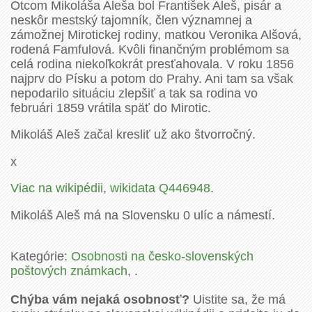
Otcom Mikoláša Aleša bol František Aleš, pisár a
neskôr mestský tajomník, člen významnej a
zámožnej Mirotickej rodiny, matkou Veronika Alšová,
rodená Famfulová. Kvôli finančným problémom sa
celá rodina niekoľkokrát presťahovala. V roku 1856
najprv do Písku a potom do Prahy. Ani tam sa však
nepodarilo situáciu zlepšiť a tak sa rodina vo
februári 1859 vrátila späť do Mirotic.
Mikoláš Aleš začal kresliť už ako štvorročný.
x
Viac na wikipédii
,
wikidata Q446948
.
Mikoláš Aleš má na Slovensku 0 ulíc a námestí.
Kategórie:
Osobnosti na česko-slovenských
poštových známkach
, .
Chýba vám nejaká osobnosť?
Uistite sa, že má