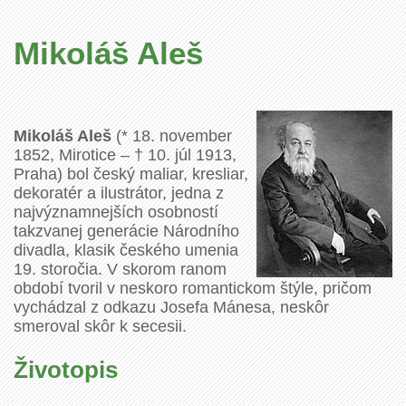
Mikoláš Aleš
Mikoláš Aleš
(* 18. november
1852, Mirotice – † 10. júl 1913,
Praha) bol český maliar, kresliar,
dekoratér a ilustrátor, jedna z
najvýznamnejších osobností
takzvanej generácie Národního
divadla, klasik českého umenia
19. storočia. V skorom ranom
období tvoril v neskoro romantickom štýle, pričom
vychádzal z odkazu Josefa Mánesa, neskôr
smeroval skôr k secesii.
Životopis