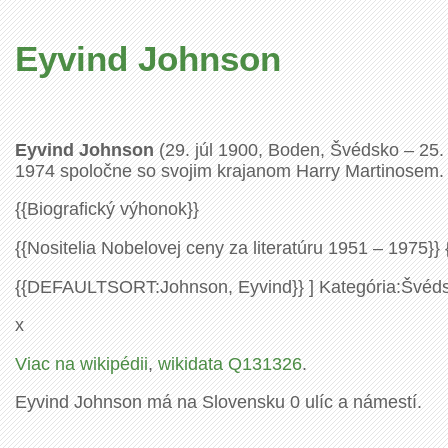
Eyvind Johnson
Eyvind Johnson
(29. júl 1900, Boden, Švédsko – 25. 
1974 spoločne so svojim krajanom Harry Martinosem.
{{Biografický výhonok}}
{{Nositelia Nobelovej ceny za literatúru 1951 – 1975}} 
{{DEFAULTSORT:Johnson, Eyvind}} ] Kategória:Švédski
x
Viac na wikipédii
,
wikidata Q131326
.
Eyvind Johnson má na Slovensku 0 ulíc a námestí.