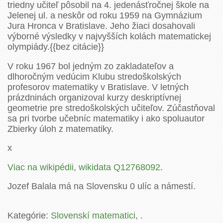
triedny učiteľ pôsobil na 4. jedenásťročnej škole na
Jelenej ul. a neskôr od roku 1959 na Gymnázium
Jura Hronca v Bratislave. Jeho žiaci dosahovali
výborné výsledky v najvyšších kolách matematickej
olympiády.{{bez citácie}}
V roku 1967 bol jedným zo zakladateľov a
dlhoročným vedúcim Klubu stredoškolských
profesorov matematiky v Bratislave. V letných
prázdninách organizoval kurzy deskriptívnej
geometrie pre stredoškolských učiteľov. Zúčastňoval
sa pri tvorbe učebníc matematiky i ako spoluautor
Zbierky úloh z matematiky.
x
Viac na wikipédii
,
wikidata Q12768092
.
Jozef Balala má na Slovensku 0 ulíc a námestí.
Kategórie:
Slovenskí matematici
, .