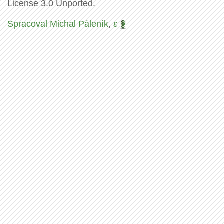
License 3.0 Unported.
Spracoval Michal Páleník
,
ε