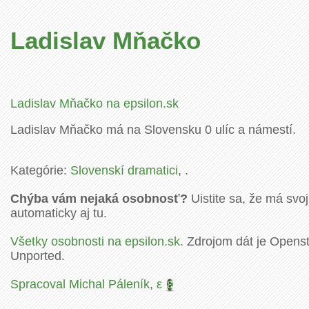
Ladislav Mňačko
Ladislav Mňačko na epsilon.sk
Ladislav Mňačko má na Slovensku 0 ulíc a námestí.
Kategórie:
Slovenskí dramatici
, .
Chýba vám nejaká osobnosť?
Uistite sa, že má svoj
automaticky aj tu.
Všetky osobnosti na epsilon.sk.
Zdrojom dát je Openstr
Unported.
Spracoval Michal Páleník
,
ε