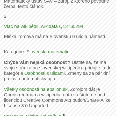
Matematický ústav SAV – zdroj, z ktorého pôvodne
čerpal tento článok.
x
Viac na wikipédii
,
wikidata Q12765294
.
Eliška Tomová má na Slovensku 0 ulíc a námestí.
Kategórie:
Slovenskí matematici
, .
Chýba vám nejaká osobnosť?
Uistite sa, že má
svoju stránku na slovenskej wikipédii a pridajte ju do
kategórie
Osobnosti s ulicami
. Zmeny sa za pár dní
prejavia automaticky aj tu.
Všetky osobnosti na epsilon.sk.
Zdrojom dát je
Openstreetmap a wikipédia, dáta sú šíriteľné pod
licenciou Creative Commons Attribution/Share-Alike
License 3.0 Unported.