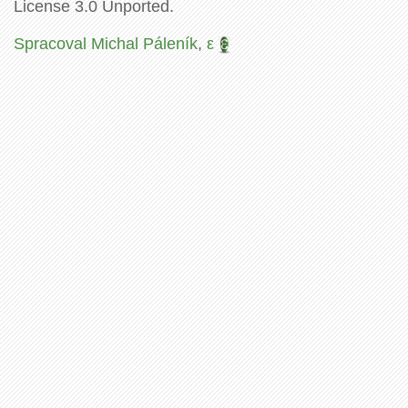
License 3.0 Unported.
Spracoval Michal Páleník
,
ε