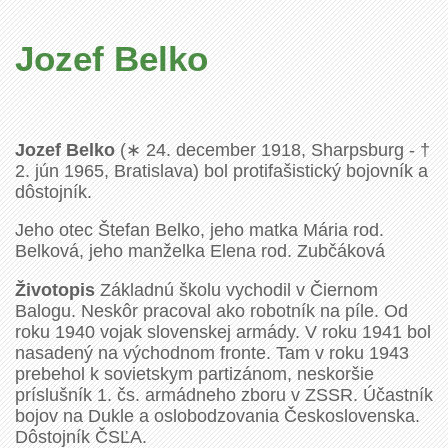
Jozef Belko
Jozef Belko
(∗ 24. december 1918, Sharpsburg - †
2. jún 1965, Bratislava) bol protifašistický bojovník a
dôstojník.
Jeho otec Štefan Belko, jeho matka Mária rod.
Belková, jeho manželka Elena rod. Zubčáková
Životopis
Základnú školu vychodil v Čiernom
Balogu. Neskôr pracoval ako robotník na píle. Od
roku 1940 vojak slovenskej armády. V roku 1941 bol
nasadený na východnom fronte. Tam v roku 1943
prebehol k sovietskym partizánom, neskoršie
príslušník 1. čs. armádneho zboru v ZSSR. Účastník
bojov na Dukle a oslobodzovania Československa.
Dôstojník ČSĽA.