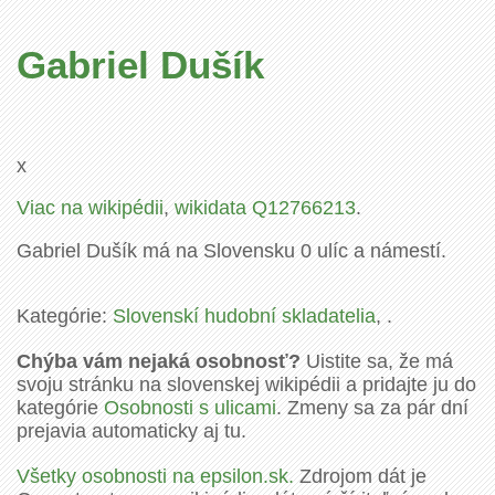
Gabriel Dušík
x
Viac na wikipédii
,
wikidata Q12766213
.
Gabriel Dušík má na Slovensku 0 ulíc a námestí.
Kategórie:
Slovenskí hudobní skladatelia
, .
Chýba vám nejaká osobnosť?
Uistite sa, že má
svoju stránku na slovenskej wikipédii a pridajte ju do
kategórie
Osobnosti s ulicami
. Zmeny sa za pár dní
prejavia automaticky aj tu.
Všetky osobnosti na epsilon.sk.
Zdrojom dát je