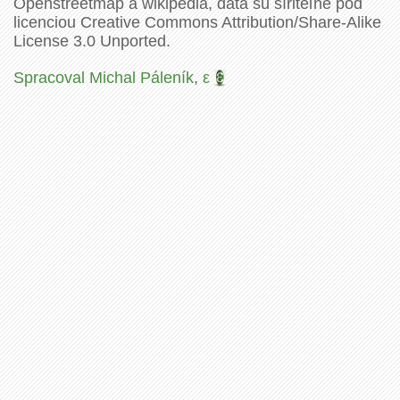
Openstreetmap a wikipédia, dáta sú šíriteľné pod
licenciou Creative Commons Attribution/Share-Alike
License 3.0 Unported.
Spracoval Michal Páleník
,
ε