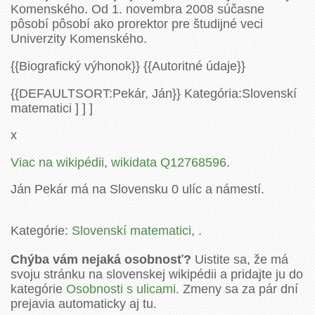
Komenského. Od 1. novembra 2008 súčasne
pôsobí pôsobí ako prorektor pre študijné veci
Univerzity Komenského.
{{Biografický výhonok}} {{Autoritné údaje}}
{{DEFAULTSORT:Pekár, Ján}} Kategória:Slovenskí
matematici ] ] ]
x
Viac na wikipédii
,
wikidata Q12768596
.
Ján Pekár má na Slovensku 0 ulíc a námestí.
Kategórie:
Slovenskí matematici
, .
Chýba vám nejaká osobnosť?
Uistite sa, že má
svoju stránku na slovenskej wikipédii a pridajte ju do
kategórie
Osobnosti s ulicami
. Zmeny sa za pár dní
prejavia automaticky aj tu.