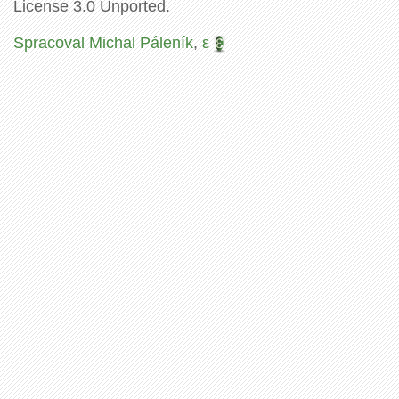
License 3.0 Unported.
Spracoval Michal Páleník
,
ε