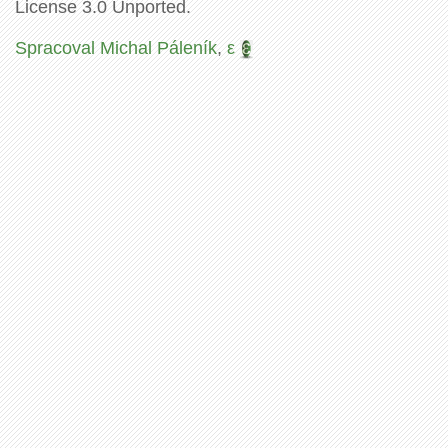
License 3.0 Unported.
Spracoval Michal Páleník
,
ε