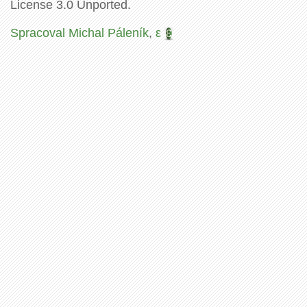
License 3.0 Unported.
Spracoval Michal Páleník
,
ε