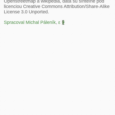
Openstreetmap a wikipédia, dáta sú šíriteľné pod
licenciou Creative Commons Attribution/Share-Alike
License 3.0 Unported.
Spracoval Michal Páleník
,
ε