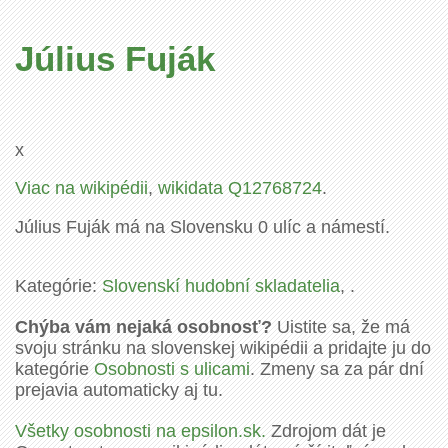
Július Fuják
x
Viac na wikipédii
,
wikidata Q12768724
.
Július Fuják má na Slovensku 0 ulíc a námestí.
Kategórie:
Slovenskí hudobní skladatelia
, .
Chýba vám nejaká osobnosť?
Uistite sa, že má
svoju stránku na slovenskej wikipédii a pridajte ju do
kategórie
Osobnosti s ulicami
. Zmeny sa za pár dní
prejavia automaticky aj tu.
Všetky osobnosti na epsilon.sk.
Zdrojom dát je