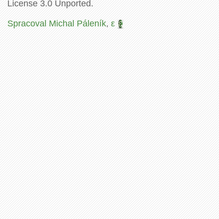
License 3.0 Unported.
Spracoval Michal Páleník
,
ε