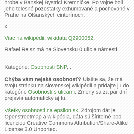
hrobe v Banskej Bystrici-Kremničke. Po vojne boli
jeho telesné pozostatky exhumované a pochované v
Prahe na Olšanských cintorínoch.
x
Viac na wikipédii
,
wikidata Q2900052
.
Rafael Reisz má na Slovensku 0 ulíc a námestí.
Kategórie:
Osobnosti SNP
, .
Chýba vám nejaká osobnosť?
Uistite sa, že má
svoju stránku na slovenskej wikipédii a pridajte ju do
kategórie
Osobnosti s ulicami
. Zmeny sa za pár dní
prejavia automaticky aj tu.
Všetky osobnosti na epsilon.sk.
Zdrojom dát je
Openstreetmap a wikipédia, dáta sú šíriteľné pod
licenciou Creative Commons Attribution/Share-Alike
License 3.0 Unported.