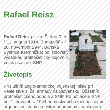
Rafael Reisz
Rafael Reisz
(kr. m. Štefan Rice;
* 11. august 1914, Budapešť – †
20. november 1944, Banská
Bystrica-Kremnička) bol židovský
výsadkár, protifašistický bojovník,
vojak účastník SNP.
Životopis
Príslušník anglo-americkej vojenskej misie pri
Veliteľstve 1. čs. armády na Slovensku. Účastník
protifašistického odboja a SNP. Po potlačení SNP
bol 1. novembra 1944 nemeckými bezpečnostnými
orgánmi zaistený a neskôr popravený v masovom