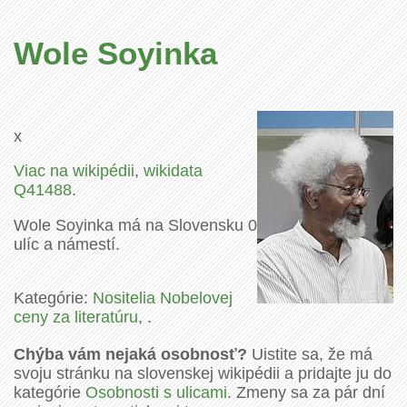
Wole Soyinka
x
Viac na wikipédii
,
wikidata
Q41488
.
Wole Soyinka má na Slovensku 0
ulíc a námestí.
Kategórie:
Nositelia Nobelovej
ceny za literatúru
, .
Chýba vám nejaká osobnosť?
Uistite sa, že má
svoju stránku na slovenskej wikipédii a pridajte ju do
kategórie
Osobnosti s ulicami
. Zmeny sa za pár dní