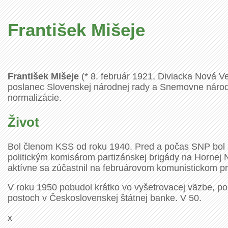
František Mišeje
František Mišeje
(* 8. február 1921, Diviacka Nová Ve
poslanec Slovenskej národnej rady a Snemovne národov
normalizácie.
Život
Bol členom KSS od roku 1940. Pred a počas SNP bol a
politickým komisárom partizánskej brigády na Hornej 
aktívne sa zúčastnil na februárovom komunistickom pr
V roku 1950 pobudol krátko vo vyšetrovacej väzbe, po 
postoch v Československej štátnej banke. V 50.
x