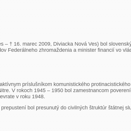
s – † 16. marec 2009, Diviacka Nová Ves) bol slovenský p
 Federálneho zhromaždenia a minister financií vo vláda
ktívnym príslušníkom komunistického protinacistického 
Nitre. V rokoch 1945 – 1950 bol zamestnancom povereníc
evrate v roku 1948.
prepustení bol presunutý do civilných štruktúr štátnej 