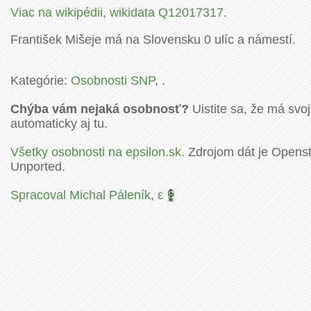
Viac na wikipédii
,
wikidata Q12017317
.
František Mišeje má na Slovensku 0 ulíc a námestí.
Kategórie:
Osobnosti SNP
, .
Chýba vám nejaká osobnosť?
Uistite sa, že má svoj
automaticky aj tu.
Všetky osobnosti na epsilon.sk.
Zdrojom dát je Openstr
Unported.
Spracoval Michal Páleník
,
ε