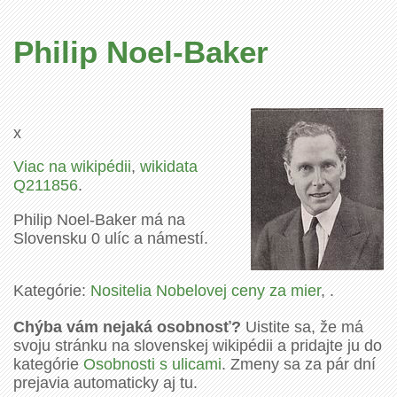
Philip Noel-Baker
x
Viac na wikipédii
,
wikidata
Q211856
.
Philip Noel-Baker má na
Slovensku 0 ulíc a námestí.
Kategórie:
Nositelia Nobelovej ceny za mier
, .
Chýba vám nejaká osobnosť?
Uistite sa, že má
svoju stránku na slovenskej wikipédii a pridajte ju do
kategórie
Osobnosti s ulicami
. Zmeny sa za pár dní
prejavia automaticky aj tu.