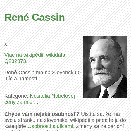
René Cassin
x
Viac na wikipédii
,
wikidata
Q232873
.
René Cassin má na Slovensku 0
ulíc a námestí.
Kategórie:
Nositelia Nobelovej
ceny za mier
, .
Chýba vám nejaká osobnosť?
Uistite sa, že má
svoju stránku na slovenskej wikipédii a pridajte ju do
kategórie
Osobnosti s ulicami
. Zmeny sa za pár dní