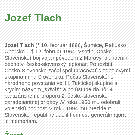
Jozef Tlach
Jozef Tlach
(* 10. február 1896, Šumice, Rakúsko-
Uhorsko – † 12. február 1964, Vsetín, Česko-
Slovensko) boj vojak pôvodom z Moravy, plukovník
pechoty, česko-slovenský legionár. Po rozbití
Česko-Slovenska začal spolupracovať s odbojovými
skupinami na Slovensku. Počas Slovenského
národného povstania velil I, Taktickej skupine s
krycím názvom
„Kriváň“
a po ústupe do hôr 4.
partizánskemu práporu 2. česko-slovenskej
paradesantnej brigády .V roku 1950 mu odobrali
vojenskú hodnosť V roku 1994 mu prezident
Slovenskej republiky udelil hodnosť generálmajora
in memoriam.