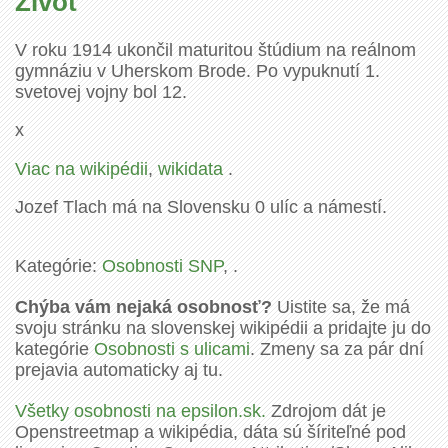
Život
V roku 1914 ukončil maturitou štúdium na reálnom
gymnáziu v Uherskom Brode. Po vypuknutí 1.
svetovej vojny bol 12.
x
Viac na wikipédii
,
wikidata
.
Jozef Tlach má na Slovensku 0 ulíc a námestí.
Kategórie:
Osobnosti SNP
, .
Chýba vám nejaká osobnosť?
Uistite sa, že má
svoju stránku na slovenskej wikipédii a pridajte ju do
kategórie
Osobnosti s ulicami
. Zmeny sa za pár dní
prejavia automaticky aj tu.
Všetky osobnosti na epsilon.sk.
Zdrojom dát je
Openstreetmap a wikipédia, dáta sú šíriteľné pod