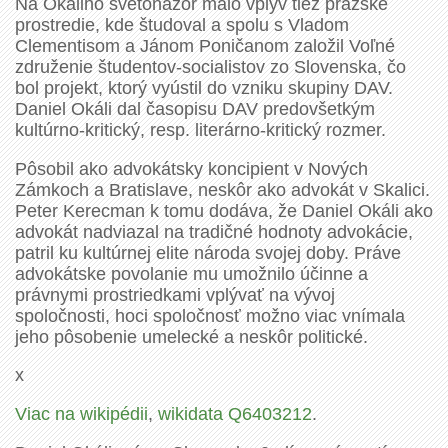
Na Okáliho svetonázor malo vplyv tiež pražské
prostredie, kde študoval a spolu s Vladom
Clementisom a Jánom Poničanom založil Voľné
združenie študentov-socialistov zo Slovenska, čo
bol projekt, ktorý vyústil do vzniku skupiny DAV.
Daniel Okáli dal časopisu DAV predovšetkým
kultúrno-kritický, resp. literárno-kritický rozmer.
Pôsobil ako advokátsky koncipient v Nových
Zámkoch a Bratislave, neskôr ako advokát v Skalici.
Peter Kerecman k tomu dodáva, že Daniel Okáli ako
advokát nadviazal na tradičné hodnoty advokácie,
patril ku kultúrnej elite národa svojej doby. Práve
advokátske povolanie mu umožnilo účinne a
právnymi prostriedkami vplývať na vývoj
spoločnosti, hoci spoločnosť možno viac vnímala
jeho pôsobenie umelecké a neskôr politické.
x
Viac na wikipédii
,
wikidata Q6403212
.