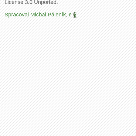
License 3.0 Unported.
Spracoval Michal Páleník
,
ε