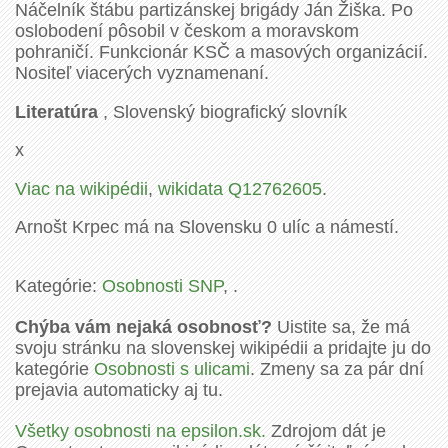
Náčelník štábu partizánskej brigády Ján Žiška. Po
oslobodení pôsobil v českom a moravskom
pohraničí. Funkcionár KSČ a masových organizácií.
Nositeľ viacerých vyznamenaní.
Literatúra
, Slovenský biografický slovník
x
Viac na wikipédii
,
wikidata Q12762605
.
Arnošt Krpec má na Slovensku 0 ulíc a námestí.
Kategórie:
Osobnosti SNP
, .
Chýba vám nejaká osobnosť?
Uistite sa, že má
svoju stránku na slovenskej wikipédii a pridajte ju do
kategórie
Osobnosti s ulicami
. Zmeny sa za pár dní
prejavia automaticky aj tu.
Všetky osobnosti na epsilon.sk.
Zdrojom dát je