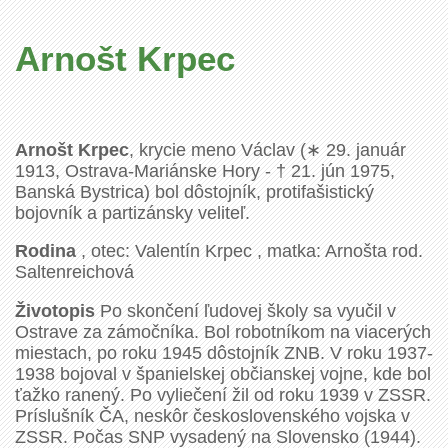
Arnošt Krpec
Arnošt Krpec
, krycie meno Václav (∗ 29. január
1913, Ostrava-Mariánske Hory - † 21. jún 1975,
Banská Bystrica) bol dôstojník, protifašistický
bojovník a partizánsky veliteľ.
Rodina
, otec: Valentín Krpec , matka: Arnošta rod.
Saltenreichová
Životopis
Po skončení ľudovej školy sa vyučil v
Ostrave za zámočníka. Bol robotníkom na viacerých
miestach, po roku 1945 dôstojník ZNB. V roku 1937-
1938 bojoval v španielskej občianskej vojne, kde bol
ťažko ranený. Po vyliečení žil od roku 1939 v ZSSR.
Príslušník ČA, neskôr československého vojska v
ZSSR. Počas SNP vysadený na Slovensko (1944).