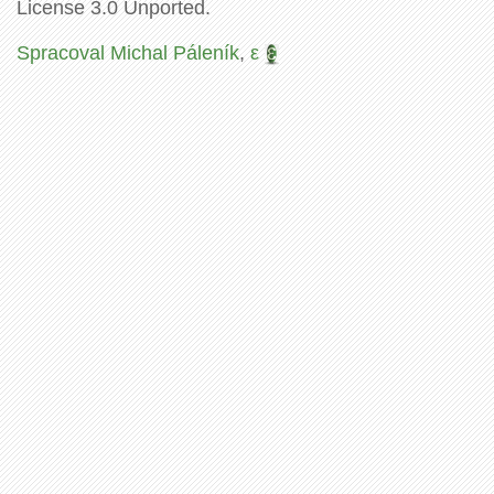
License 3.0 Unported.
Spracoval Michal Páleník
,
ε