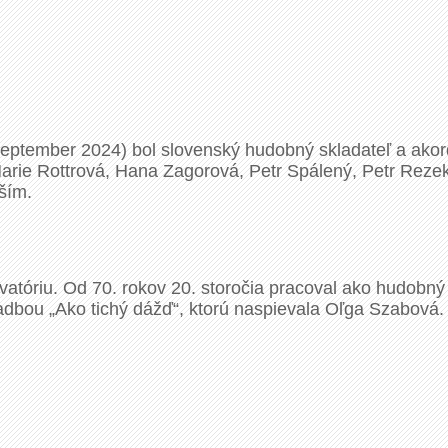
. september 2024) bol slovenský hudobný skladateľ a ak
Marie Rottrová, Hana Zagorová, Petr Spálený, Petr Reze
ším.
atóriu. Od 70. rokov 20. storočia pracoval ako hudobný 
kladbou „Ako tichý dážď“, ktorú naspievala Oľga Szabová.