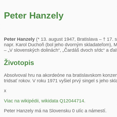
Peter Hanzely
Peter Hanzely
(* 13. august 1947, Bratislava – † 17
napr. Karol Duchoň (bol jeho dvorným skladateľom), 
– „V slovenských dolinách“, „Čardáš dvoch sŕdc“ a ďal
Životopis
Absolvoval hru na akordeóne na bratislavskom konzerv
tridsať rokov. V roku 1971 vyšiel prvý singel s jeho s
x
Viac na wikipédii
,
wikidata Q12044714
.
Peter Hanzely má na Slovensku 0 ulíc a námestí.