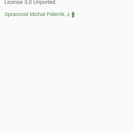
License 3.0 Unported.
Spracoval Michal Páleník
,
ε