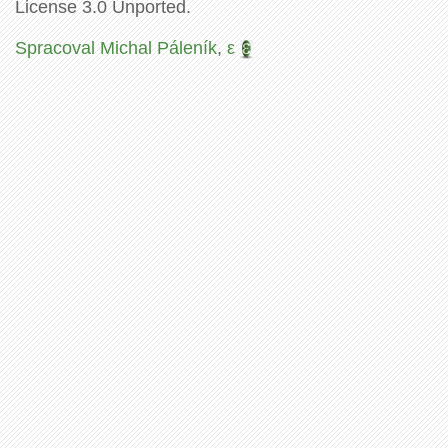
License 3.0 Unported.
Spracoval Michal Páleník
,
ε