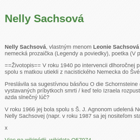
Nelly Sachsová
Nelly Sachsová
, vlastným menom
Leonie Sachsová
nemecká prozaička (Legendy a poviedky), poetka (V pr
==Životopis== V roku 1940 po intervencii dlhoročnej p
spolu s matkou utiekli z nacistického Nemecka do Šv
Preslávila sa sugestívnou básňou O die Schornsteine
vystavaných príbytkoch smrti / keď telo Izraela rozpust
azda slnečný lúč?
V roku 1966 jej bola spolu s Š. J. Agnonom udelená N
Nelly Sachsovej (napr. v roku 1987 sa jej nositeľom st
x
Viac na wikipédii
,
wikidata Q57074
.