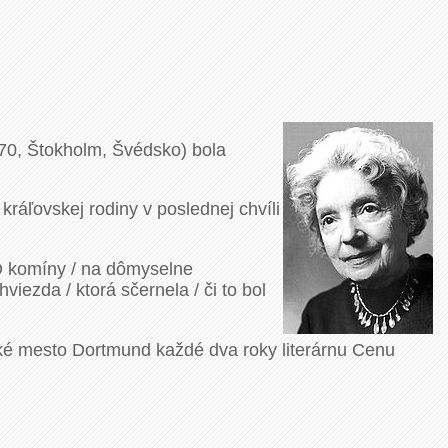
70, Štokholm, Švédsko) bola
ráľovskej rodiny v poslednej chvíli
Ó komíny / na dômyselne
viezda / ktorá sčernela / či to bol
cké mesto Dortmund každé dva roky literárnu Cenu