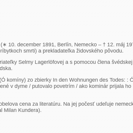
(∗ 10. december 1891, Berlín, Nemecko – † 12. máj 19
íbytkoch smrti) a prekladateľka židovského pôvodu.
riateľky Selmy Lagerlöfovej a s pomocou člena švédskej k
édska.
 (Ó komíny) zo zbierky In den Wohnungen des Todes: : 
ené v dyme / putovalo povetrím / ako kominár prijala ho h
obelova cena za literatúru. Na jej počesť udeľuje neme
al Milan Kundera).