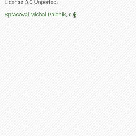
License 3.0 Unported.
Spracoval Michal Páleník
,
ε