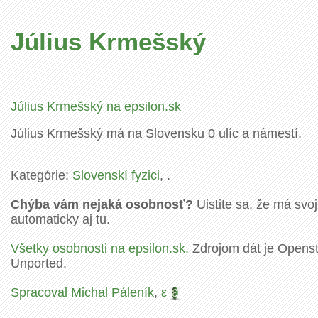
Július Krmešský
Július Krmešský na epsilon.sk
Július Krmešský má na Slovensku 0 ulíc a námestí.
Kategórie:
Slovenskí fyzici
, .
Chýba vám nejaká osobnosť?
Uistite sa, že má svoj
automaticky aj tu.
Všetky osobnosti na epsilon.sk.
Zdrojom dát je Openstr
Unported.
Spracoval Michal Páleník
,
ε