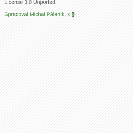
License 3.0 Unported.
Spracoval Michal Páleník
,
ε