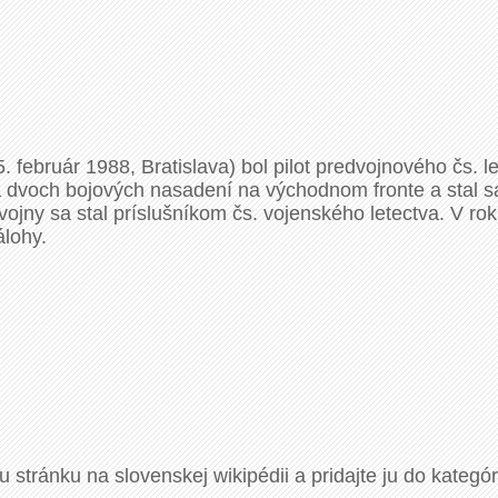
 február 1988, Bratislava) bol pilot predvojnového čs. l
sa dvoch bojových nasadení na východnom fronte a stal 
vojny sa stal príslušníkom čs. vojenského letectva. V ro
álohy.
u stránku na slovenskej wikipédii a pridajte ju do kategó