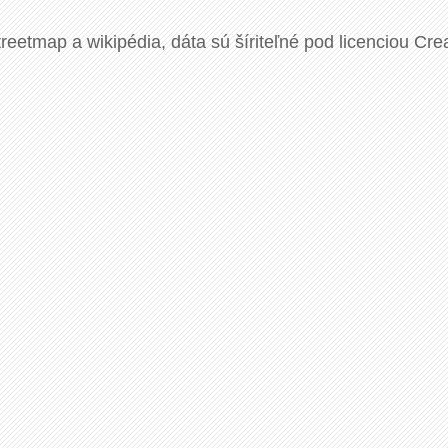
eetmap a wikipédia, dáta sú šíriteľné pod licenciou Cre