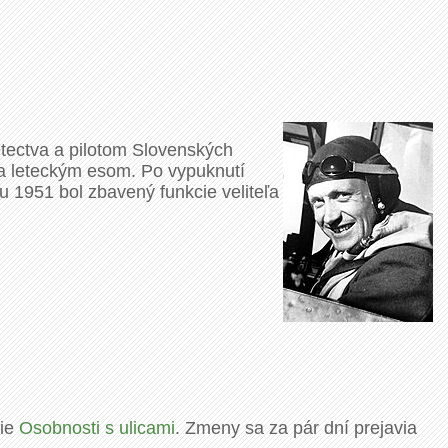
etectva a pilotom Slovenských
sa leteckým esom. Po vypuknutí
ku 1951 bol zbavený funkcie veliteľa
rie
Osobnosti s ulicami
. Zmeny sa za pár dní prejavia