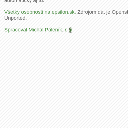
automaticky aj tu.
Všetky osobnosti na epsilon.sk.
Zdrojom dát je Openstr
Unported.
Spracoval Michal Páleník
,
ε