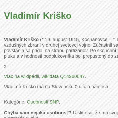
Vladimír Kriško
Vladimír Kriško
(* 19. august 1915, Kochanovce – † 5.
vzdušných zbraní v druhej svetovej vojne. Zúčastnil 
povstania sa pridal na stranu partizánov. Po skončení 
pluku a v hodnosti podplukovníka bol prepustený do z
x
Viac na wikipédii
,
wikidata Q14260647
.
Vladimír Kriško má na Slovensku 0 ulíc a námestí.
Kategórie:
Osobnosti SNP
, .
Chýba vám nejaká osobnosť?
Uistite sa, že má svoj