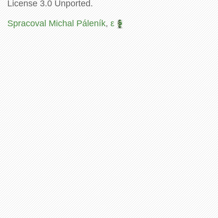
License 3.0 Unported.
Spracoval Michal Páleník
,
ε