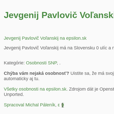
Jevgenij Pavlovič Voľansk
Jevgenij Pavlovič Voľanskij na epsilon.sk
Jevgenij Pavlovič Voľanskij má na Slovensku 0 ulíc a 
Kategórie:
Osobnosti SNP
, .
Chýba vám nejaká osobnosť?
Uistite sa, že má svoj
automaticky aj tu.
Všetky osobnosti na epsilon.sk.
Zdrojom dát je Openstr
Unported.
Spracoval Michal Páleník
,
ε