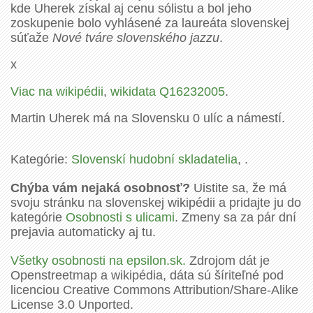
kde Uherek získal aj cenu sólistu a bol jeho
zoskupenie bolo vyhlásené za laureáta slovenskej
súťaže
Nové tváre slovenského jazzu
.
x
Viac na wikipédii
,
wikidata Q16232005
.
Martin Uherek má na Slovensku 0 ulíc a námestí.
Kategórie:
Slovenskí hudobní skladatelia
, .
Chýba vám nejaká osobnosť?
Uistite sa, že má
svoju stránku na slovenskej wikipédii a pridajte ju do
kategórie
Osobnosti s ulicami
. Zmeny sa za pár dní
prejavia automaticky aj tu.
Všetky osobnosti na epsilon.sk.
Zdrojom dát je
Openstreetmap a wikipédia, dáta sú šíriteľné pod
licenciou Creative Commons Attribution/Share-Alike
License 3.0 Unported.