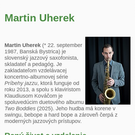
Martin Uherek
Martin Uherek
(* 22. september
1987, Banská Bystrica) je
slovenský jazzový saxofonista,
skladateľ a pedagóg. Je
zakladateľom vzdelávacej
koncertno-albumovej série
Príbehy jazzu
, ktorá funguje od
roku 2013, a spolu s klaviristom
Klaudiusom Kováčom je
spoluvedúcim duetového albumu
Two Boddies
(2025). Jeho hudba má korene v
swingu, bebope a hard bope a zároveň čerpá z
moderných jazzových prístupov.