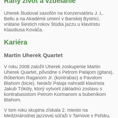
Raný život a vzdelanie
Uherek študoval saxofón na Konzervatóriu J. L.
Bellu a na Akadémii umení v Banskej Bystrici,
vrátane šiestich rokov štúdia jazzu u klaviristu
Klaudiusa Kováča.
Kariéra
Martin Uherek Quartet
V roku 2008 založil Uherek zoskupenie Martin
Uherek Quartet, pôvodne s Petrom Palajom (gitara),
Róbertom Raganom Jr. (kontrabas) a Pavolom
Blahom (bicie). Neskôr Palaja nahradil klavirista
Jakub Tököly, ktorý vytvoril základnú zostavu s
kontrabasistom Petrom Kormanom a bubeníkom
Blahom.
V tom roku skupina získala 2. miesto na
Medzinárodnej jazzovej súťaži v Tarnove v Poľsku,