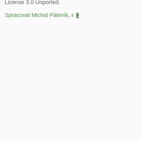
License 3.0 Unported.
Spracoval Michal Páleník
,
ε