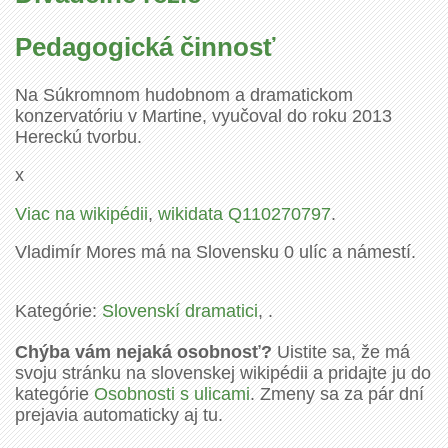
Pedagogická činnosť
Na Súkromnom hudobnom a dramatickom
konzervatóriu v Martine, vyučoval do roku 2013
Hereckú tvorbu.
x
Viac na wikipédii
,
wikidata Q110270797
.
Vladimír Mores má na Slovensku 0 ulíc a námestí.
Kategórie:
Slovenskí dramatici
, .
Chýba vám nejaká osobnosť?
Uistite sa, že má
svoju stránku na slovenskej wikipédii a pridajte ju do
kategórie
Osobnosti s ulicami
. Zmeny sa za pár dní
prejavia automaticky aj tu.