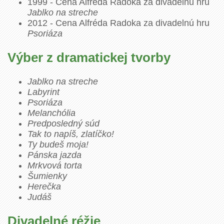
1999 - Cena Alfréda Radoka za divadelnú hru
Jablko na streche
2012 - Cena Alfréda Radoka za divadelnú hru
Psoriáza
Výber z dramatickej tvorby
Jablko na streche
Labyrint
Psoriáza
Melanchólia
Predposledný súd
Tak to napíš, zlatíčko!
Ty budeš moja!
Pánska jazda
Mrkvová torta
Šumienky
Herečka
Judáš
Divadelné réžie