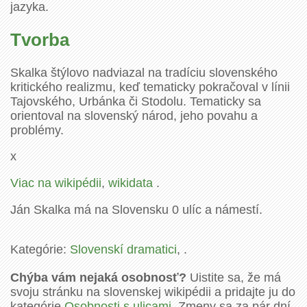
jazyka.
Tvorba
Skalka štýlovo nadviazal na tradíciu slovenského
kritického realizmu, keď tematicky pokračoval v línii
Tajovského, Urbánka či Stodolu. Tematicky sa
orientoval na slovenský národ, jeho povahu a
problémy.
x
Viac na wikipédii
,
wikidata
.
Ján Skalka má na Slovensku 0 ulíc a námestí.
Kategórie:
Slovenskí dramatici
, .
Chýba vám nejaká osobnosť?
Uistite sa, že má
svoju stránku na slovenskej wikipédii a pridajte ju do
kategórie
Osobnosti s ulicami
. Zmeny sa za pár dní