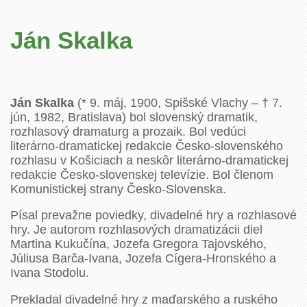
Ján Skalka
Ján Skalka
(* 9. máj, 1900, Spišské Vlachy – † 7.
jún, 1982, Bratislava) bol slovenský dramatik,
rozhlasový dramaturg a prozaik. Bol vedúci
literárno-dramatickej redakcie Česko-slovenského
rozhlasu v Košiciach a neskôr literárno-dramatickej
redakcie Česko-slovenskej televízie. Bol členom
Komunistickej strany Česko-Slovenska.
Písal prevažne poviedky, divadelné hry a rozhlasové
hry. Je autorom rozhlasových dramatizácii diel
Martina Kukučína, Jozefa Gregora Tajovského,
Júliusa Barča-Ivana, Jozefa Cígera-Hronského a
Ivana Stodolu.
Prekladal divadelné hry z maďarského a ruského