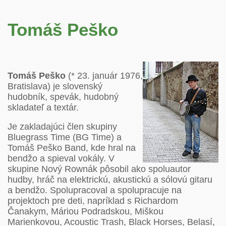
Tomáš Peško
Tomáš Peško
(* 23. január 1976,
Bratislava) je slovenský
hudobník, spevák, hudobný
skladateľ a textár.
Je zakladajúci člen skupiny
Bluegrass Time (BG Time) a
Tomáš Peško Band, kde hral na
bendžo a spieval vokály. V
skupine Nový Rownák pôsobil ako spoluautor
hudby, hráč na elektrickú, akustickú a sólovú gitaru
a bendžo. Spolupracoval a spolupracuje na
projektoch pre deti, napríklad s Richardom
Čanakym, Máriou Podradskou, Miškou
Marienkovou, Acoustic Trash, Black Horses, Belasí,