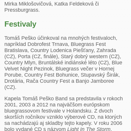
Mirka Miklošovičová, Katka Feldeková či
Pressburgrass.
Festivaly
Tomáš Peško účinkoval na mnohých festivaloch,
napríklad Dobrofest Trnava, Bluegrass Fest
Bratislava, Country Lodenica Piešťany, Zahrada
(CZ), Porta (CZ, finále), Starý dobrý western (CZ),
Country Mlyn, Bruntálské indiánské léto (CZ), Blue
Velvet Night Pezinok, Bluegrass večer v Hornej
Porube, Country Fest Bohunice, Stupavský Širák,
Drotária, Rača Country Fest a Banjo Jamboree
(CZ).
Kapela Tomáš Peško Band sa predstavila v rokoch
2001, 2003 a 2012 na najväčšom európskom
bluegrassovom festivale v Holandsku. Z dvoch
skorších ročníkov vzniklo výberové CD, na ktorých
sa nachádzajú aj skladby tejto kapely. V roku 2006
bolo vydané CD s názvom
Light In The Storm
.