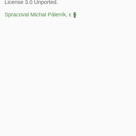
License 3.0 Unported.
Spracoval Michal Páleník
,
ε