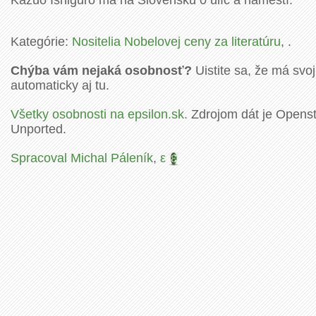
Kazuo Ishiguro má na Slovensku 0 ulíc a námestí.
Kategórie:
Nositelia Nobelovej ceny za literatúru
, .
Chýba vám nejaká osobnosť?
Uistite sa, že má svoj
automaticky aj tu.
Všetky osobnosti na epsilon.sk.
Zdrojom dát je Openstr
Unported.
Spracoval Michal Páleník
,
ε