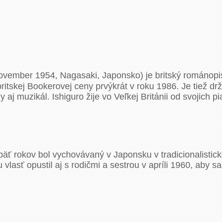
november 1954, Nagasaki, Japonsko) je britský románop
ritskej Bookerovej ceny prvýkrát v roku 1986. Je tiež d
aj muzikál. Ishiguro žije vo Veľkej Británii od svojich pi
 päť rokov bol vychovávaný v Japonsku v tradicionalisti
lasť opustil aj s rodičmi a sestrou v apríli 1960, aby sa