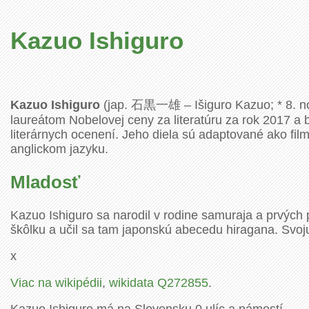
Kazuo Ishiguro
Kazuo Ishiguro
(jap.
石黒一雄
– Išiguro Kazuo; * 8. 
laureátom Nobelovej ceny za literatúru za rok 2017 a b
literárnych ocenení. Jeho diela sú adaptované ako filmy 
anglickom jazyku.
Mladosť
Kazuo Ishiguro sa narodil v rodine samuraja a prvých
škôlku a učil sa tam japonskú abecedu hiragana. Svoju v
x
Viac na wikipédii
,
wikidata Q272855
.